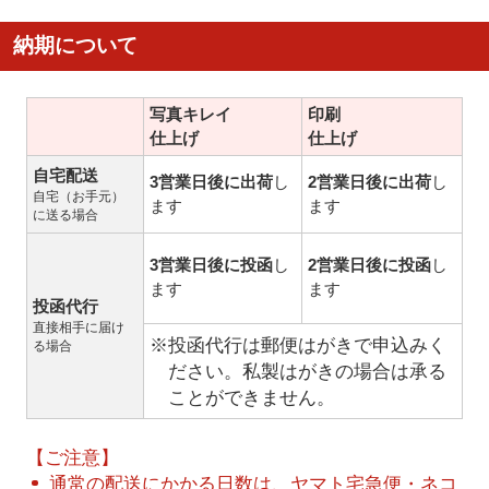
納期について
写真キレイ
印刷
仕上げ
仕上げ
自宅配送
3営業日後に出荷
し
2営業日後に出荷
し
自宅（お手元）
ます
ます
に送る場合
3営業日後に投函
し
2営業日後に投函
し
ます
ます
投函代行
直接相手に届け
※投函代行は郵便はがきで申込みく
る場合
ださい。私製はがきの場合は承る
ことができません。
【ご注意】
通常の配送にかかる日数は、ヤマト宅急便・ネコ