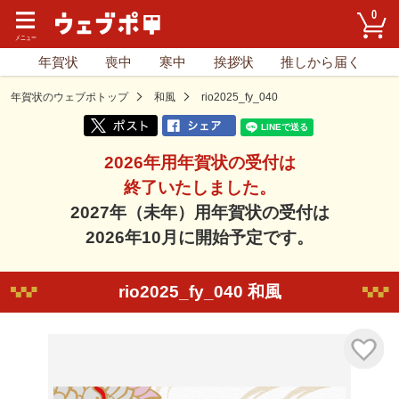
0
年賀状
喪中
寒中
挨拶状
推しから届く
年賀状のウェブポトップ
和風
rio2025_fy_040
2026年用年賀状の受付は
終了いたしました。
2027年（未年）用年賀状の受付は
2026年10月に開始予定です。
rio2025_fy_040 和風
気に入り