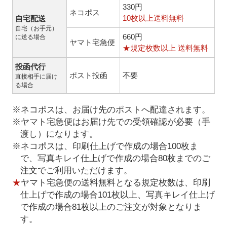
330円
ネコポス
10枚以上送料無料
自宅配送
自宅（お手元）
660円
に送る場合
ヤマト宅急便
★規定枚数以上 送料無料
投函代行
ポスト投函
不要
直接相手に届け
る場合
※ネコポスは、お届け先のポストへ配達されます。
※ヤマト宅急便はお届け先での受領確認が必要（手
渡し）になります。
※ネコポスは、印刷仕上げで作成の場合100枚ま
で、写真キレイ仕上げで作成の場合80枚までのご
注文でご利用いただけます。
★
ヤマト宅急便の送料無料となる規定枚数は、印刷
仕上げで作成の場合101枚以上、写真キレイ仕上げ
で作成の場合81枚以上のご注文が対象となりま
す。