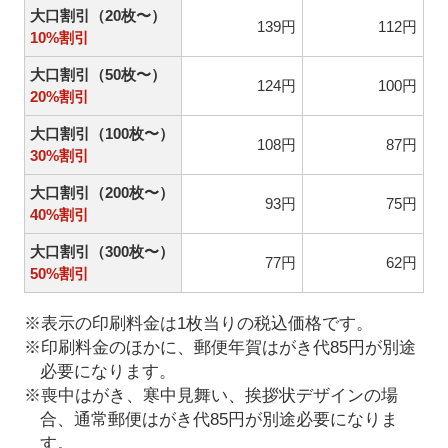
大口割引（20枚〜）
139円
112円
10%割引
大口割引（50枚〜）
124円
100円
20%割引
大口割引（100枚〜）
108円
87円
30%割引
大口割引（200枚〜）
93円
75円
40%割引
大口割引（300枚〜）
77円
62円
50%割引
※表示の印刷料金は1枚当りの税込価格です。
※印刷料金のほかに、郵便年賀はがき代85円が別途
必要になります。
※喪中はがき、寒中見舞い、挨拶状デザインの場
合、通常郵便はがき代85円が別途必要になりま
す。