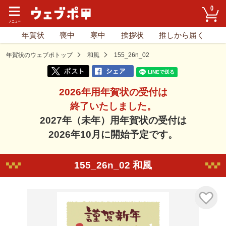
0
年賀状
喪中
寒中
挨拶状
推しから届く
年賀状のウェブポトップ
和風
155_26n_02
2026年用年賀状の受付は
終了いたしました。
2027年（未年）用年賀状の受付は
2026年10月に開始予定です。
155_26n_02 和風
気に入り