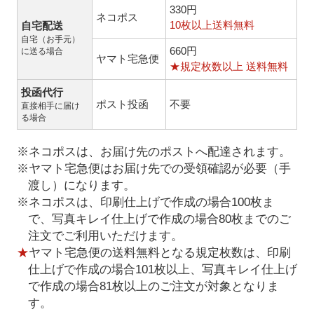
330円
ネコポス
10枚以上送料無料
自宅配送
自宅（お手元）
660円
に送る場合
ヤマト宅急便
★規定枚数以上 送料無料
投函代行
ポスト投函
不要
直接相手に届け
る場合
※ネコポスは、お届け先のポストへ配達されます。
※ヤマト宅急便はお届け先での受領確認が必要（手
渡し）になります。
※ネコポスは、印刷仕上げで作成の場合100枚ま
で、写真キレイ仕上げで作成の場合80枚までのご
注文でご利用いただけます。
★
ヤマト宅急便の送料無料となる規定枚数は、印刷
仕上げで作成の場合101枚以上、写真キレイ仕上げ
で作成の場合81枚以上のご注文が対象となりま
す。