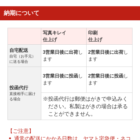
納期について
写真キレイ
印刷
仕上げ
仕上げ
自宅配送
3営業日後に出荷
し
2営業日後に出荷
し
自宅（お手元）
ます
ます
に送る場合
3営業日後に投函
し
2営業日後に投函
し
ます
ます
投函代行
直接相手に届け
※投函代行は郵便はがきで申込みく
る場合
ださい。私製はがきの場合は承る
ことができません。
【ご注意】
通常の配送にかかる日数は、ヤマト宅急便・ネコ