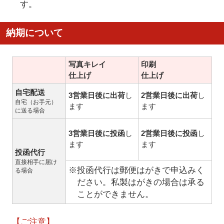
す。
納期について
写真キレイ
印刷
仕上げ
仕上げ
自宅配送
3営業日後に出荷
し
2営業日後に出荷
し
自宅（お手元）
ます
ます
に送る場合
3営業日後に投函
し
2営業日後に投函
し
ます
ます
投函代行
直接相手に届け
※投函代行は郵便はがきで申込みく
る場合
ださい。私製はがきの場合は承る
ことができません。
【ご注意】