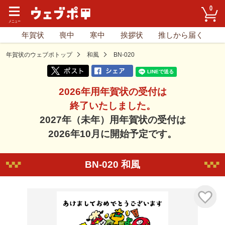
0
年賀状
喪中
寒中
挨拶状
推しから届く
年賀状のウェブポトップ
和風
BN-020
2026年用年賀状の受付は
終了いたしました。
2027年（未年）用年賀状の受付は
2026年10月に開始予定です。
BN-020 和風
気に入り