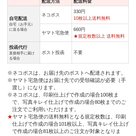
配送方法
配送料金
330円
ネコポス
10枚以上送料無料
自宅配送
自宅（お手元）
660円
に送る場合
ヤマト宅急便
★規定枚数以上 送料無料
投函代行
ポスト投函
不要
直接相手に届け
る場合
※ネコポスは、お届け先のポストへ配達されます。
※ヤマト宅急便はお届け先での受領確認が必要（手
渡し）になります。
※ネコポスは、印刷仕上げで作成の場合100枚ま
で、写真キレイ仕上げで作成の場合80枚までのご
注文でご利用いただけます。
★
ヤマト宅急便の送料無料となる規定枚数は、印刷
仕上げで作成の場合101枚以上、写真キレイ仕上げ
で作成の場合81枚以上のご注文が対象となりま