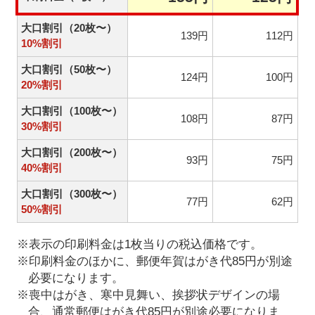
大口割引（20枚〜）
139円
112円
10%割引
大口割引（50枚〜）
124円
100円
20%割引
大口割引（100枚〜）
108円
87円
30%割引
大口割引（200枚〜）
93円
75円
40%割引
大口割引（300枚〜）
77円
62円
50%割引
※表示の印刷料金は1枚当りの税込価格です。
※印刷料金のほかに、郵便年賀はがき代85円が別途
必要になります。
※喪中はがき、寒中見舞い、挨拶状デザインの場
合、通常郵便はがき代85円が別途必要になりま