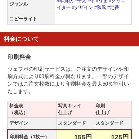
#年賀状
#干支
#午
#うま
#クリエ
ジャンル
イター
#デザイン
#和風
#定番
コピーライト
料金について
印刷料金
ウェブポの印刷サービスは、ご注文のデザインや印
刷方式により印刷料金が異なります。一部のデザイ
ンではご注文枚数により印刷料金を最大50％割引い
たします。
料金表
写真キレイ
印刷
（税込）
仕上げ
仕上げ
デザイン
スタンダード
スタンダード
155円
125円
印刷料金（1枚〜）