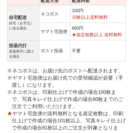
配送方法
配送料金
330円
ネコポス
10枚以上送料無料
自宅配送
自宅（お手元）
660円
に送る場合
ヤマト宅急便
★規定枚数以上 送料無料
投函代行
ポスト投函
不要
直接相手に届け
る場合
※ネコポスは、お届け先のポストへ配達されます。
※ヤマト宅急便はお届け先での受領確認が必要（手
渡し）になります。
※ネコポスは、印刷仕上げで作成の場合100枚ま
で、写真キレイ仕上げで作成の場合80枚までのご
注文でご利用いただけます。
★
ヤマト宅急便の送料無料となる規定枚数は、印刷
仕上げで作成の場合101枚以上、写真キレイ仕上げ
で作成の場合81枚以上のご注文が対象となりま