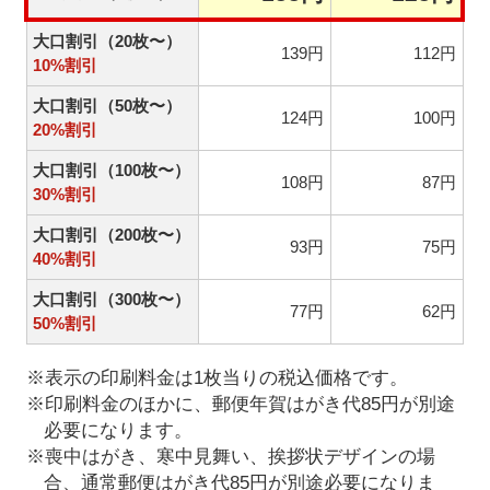
大口割引（20枚〜）
139円
112円
10%割引
大口割引（50枚〜）
124円
100円
20%割引
大口割引（100枚〜）
108円
87円
30%割引
大口割引（200枚〜）
93円
75円
40%割引
大口割引（300枚〜）
77円
62円
50%割引
※表示の印刷料金は1枚当りの税込価格です。
※印刷料金のほかに、郵便年賀はがき代85円が別途
必要になります。
※喪中はがき、寒中見舞い、挨拶状デザインの場
合、通常郵便はがき代85円が別途必要になりま