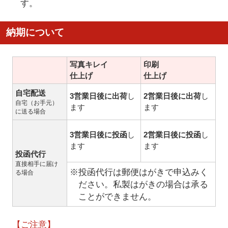
す。
納期について
写真キレイ
印刷
仕上げ
仕上げ
自宅配送
3営業日後に出荷
し
2営業日後に出荷
し
自宅（お手元）
ます
ます
に送る場合
3営業日後に投函
し
2営業日後に投函
し
ます
ます
投函代行
直接相手に届け
※投函代行は郵便はがきで申込みく
る場合
ださい。私製はがきの場合は承る
ことができません。
【ご注意】