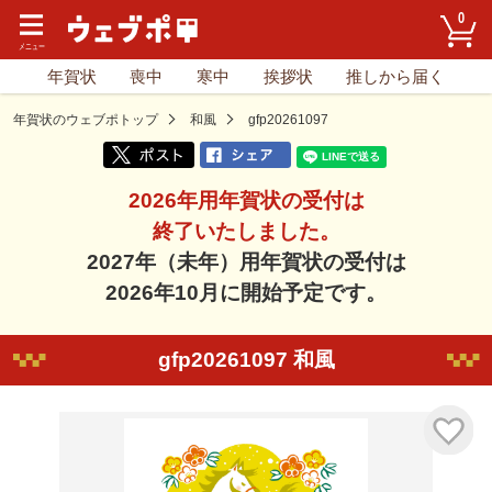
0
年賀状
喪中
寒中
挨拶状
推しから届く
年賀状のウェブポトップ
和風
gfp20261097
2026年用年賀状の受付は
終了いたしました。
2027年（未年）用年賀状の受付は
2026年10月に開始予定です。
gfp20261097 和風
気に入り