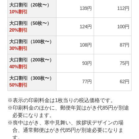
大口割引（20枚〜）
139円
112円
10%割引
大口割引（50枚〜）
124円
100円
20%割引
大口割引（100枚〜）
108円
87円
30%割引
大口割引（200枚〜）
93円
75円
40%割引
大口割引（300枚〜）
77円
62円
50%割引
※表示の印刷料金は1枚当りの税込価格です。
※印刷料金のほかに、郵便年賀はがき代85円が別途
必要になります。
※喪中はがき、寒中見舞い、挨拶状デザインの場
合、通常郵便はがき代85円が別途必要になりま
す。