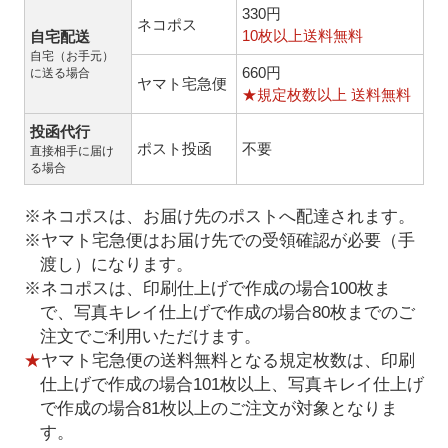
330円
ネコポス
10枚以上送料無料
自宅配送
自宅（お手元）
660円
に送る場合
ヤマト宅急便
★規定枚数以上 送料無料
投函代行
ポスト投函
不要
直接相手に届け
る場合
※ネコポスは、お届け先のポストへ配達されます。
※ヤマト宅急便はお届け先での受領確認が必要（手
渡し）になります。
※ネコポスは、印刷仕上げで作成の場合100枚ま
で、写真キレイ仕上げで作成の場合80枚までのご
注文でご利用いただけます。
★
ヤマト宅急便の送料無料となる規定枚数は、印刷
仕上げで作成の場合101枚以上、写真キレイ仕上げ
で作成の場合81枚以上のご注文が対象となりま
す。