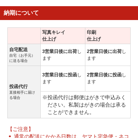
納期について
写真キレイ
印刷
仕上げ
仕上げ
自宅配送
3営業日後に出荷
し
2営業日後に出荷
し
自宅（お手元）
ます
ます
に送る場合
3営業日後に投函
し
2営業日後に投函
し
ます
ます
投函代行
直接相手に届け
※投函代行は郵便はがきで申込みく
る場合
ださい。私製はがきの場合は承る
ことができません。
【ご注意】
通常の配送にかかる日数は、ヤマト宅急便・ネコ