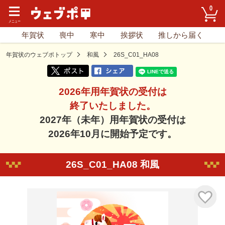
0
年賀状
喪中
寒中
挨拶状
推しから届く
年賀状のウェブポトップ
和風
26S_C01_HA08
2026年用年賀状の受付は
終了いたしました。
2027年（未年）用年賀状の受付は
2026年10月に開始予定です。
26S_C01_HA08 和風
気に入り