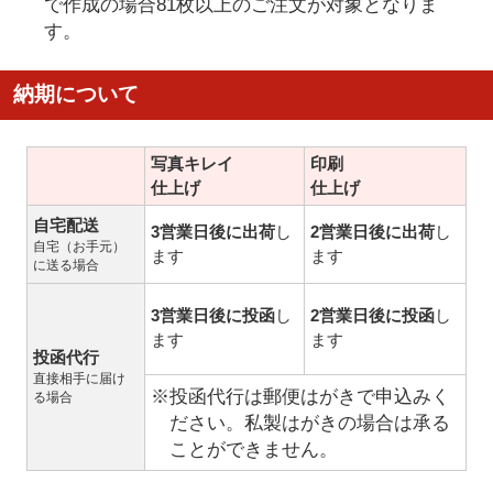
で作成の場合81枚以上のご注文が対象となりま
す。
納期について
写真キレイ
印刷
仕上げ
仕上げ
自宅配送
3営業日後に出荷
し
2営業日後に出荷
し
自宅（お手元）
ます
ます
に送る場合
3営業日後に投函
し
2営業日後に投函
し
ます
ます
投函代行
直接相手に届け
※投函代行は郵便はがきで申込みく
る場合
ださい。私製はがきの場合は承る
ことができません。