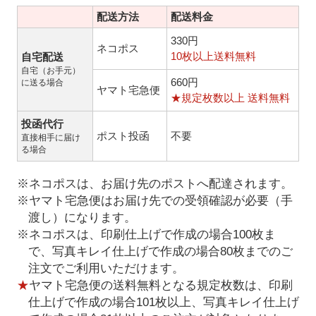
配送方法
配送料金
330円
ネコポス
10枚以上送料無料
自宅配送
自宅（お手元）
660円
に送る場合
ヤマト宅急便
★規定枚数以上 送料無料
投函代行
ポスト投函
不要
直接相手に届け
る場合
※ネコポスは、お届け先のポストへ配達されます。
※ヤマト宅急便はお届け先での受領確認が必要（手
渡し）になります。
※ネコポスは、印刷仕上げで作成の場合100枚ま
で、写真キレイ仕上げで作成の場合80枚までのご
注文でご利用いただけます。
★
ヤマト宅急便の送料無料となる規定枚数は、印刷
仕上げで作成の場合101枚以上、写真キレイ仕上げ