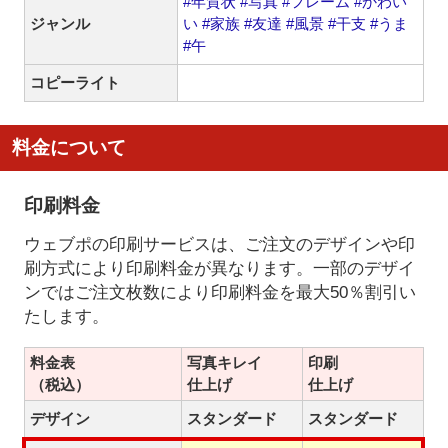
#年賀状
#写真
#フレーム
#かわい
ジャンル
い
#家族
#友達
#風景
#干支
#うま
#午
コピーライト
料金について
印刷料金
ウェブポの印刷サービスは、ご注文のデザインや印
刷方式により印刷料金が異なります。一部のデザイ
ンではご注文枚数により印刷料金を最大50％割引い
たします。
料金表
写真キレイ
印刷
（税込）
仕上げ
仕上げ
デザイン
スタンダード
スタンダード