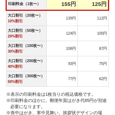
155円
125円
印刷料金（1枚〜）
大口割引（20枚〜）
139円
112円
10%割引
大口割引（50枚〜）
124円
100円
20%割引
大口割引（100枚〜）
108円
87円
30%割引
大口割引（200枚〜）
93円
75円
40%割引
大口割引（300枚〜）
77円
62円
50%割引
※表示の印刷料金は1枚当りの税込価格です。
※印刷料金のほかに、郵便年賀はがき代85円が別途
必要になります。
※喪中はがき、寒中見舞い、挨拶状デザインの場