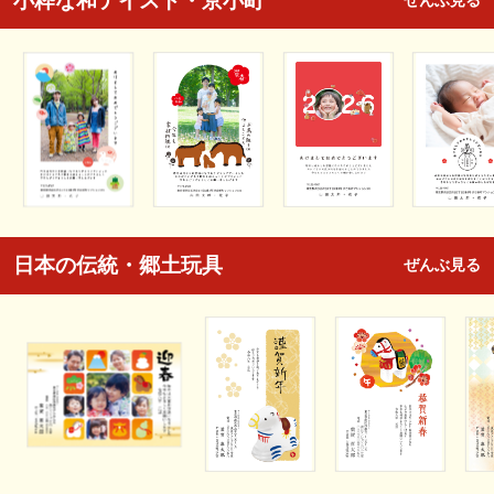
小粋な和テイスト・京小町
ぜんぶ見る
日本の伝統・郷土玩具
ぜんぶ見る