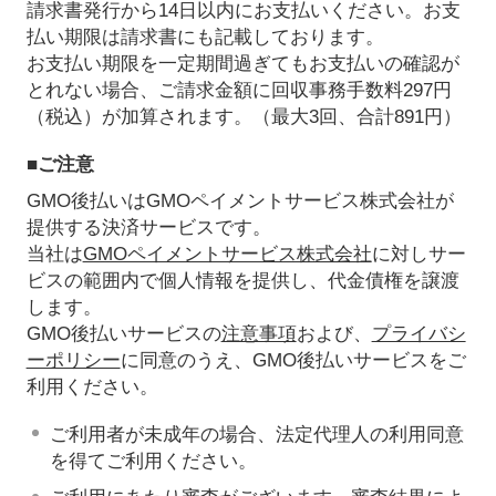
請求書発行から14日以内にお支払いください。お支
払い期限は請求書にも記載しております。
お支払い期限を一定期間過ぎてもお支払いの確認が
とれない場合、ご請求金額に回収事務手数料297円
（税込）が加算されます。（最大3回、合計891円）
■ご注意
GMO後払いはGMOペイメントサービス株式会社が
提供する決済サービスです。
当社は
GMOペイメントサービス株式会社
に対しサー
ビスの範囲内で個人情報を提供し、代金債権を譲渡
します。
GMO後払いサービスの
注意事項
および、
プライバシ
ーポリシー
に同意のうえ、GMO後払いサービスをご
利用ください。
ご利用者が未成年の場合、法定代理人の利用同意
を得てご利用ください。