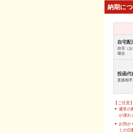
納期に
自宅配
自宅（お
場合
投函代
直接相手
【ご注意
通常の
が遅れ
お預か
くの日