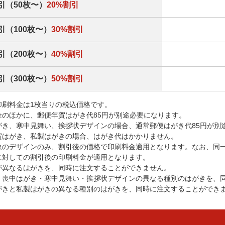
引（50枚〜）
20%割引
引（100枚〜）
30%割引
引（200枚〜）
40%割引
引（300枚〜）
50%割引
印刷料金は1枚当りの税込価格です。
金のほかに、郵便年賀はがき代85円が別途必要になります。
がき、寒中見舞い、挨拶状デザインの場合、通常郵便はがき代85円が別
賀はがき、私製はがきの場合、はがき代はかかりません。
象のデザインのみ、割引後の価格で印刷料金適用となります。なお、同
に対しての割引後の印刷料金が適用となります。
が異なるはがきを、同時に注文することができません。
・喪中はがき・寒中見舞い・挨拶状デザインの異なる種別のはがきを、
がきと私製はがきの異なる種別のはがきを、同時に注文することができ