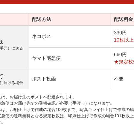
配送方法
配送料金
330円
ネコポス
10枚以
送
手元）に送る
660円
ヤマト宅急便
★規定枚
行
ポスト投函
不要
に届ける場合
スは、お届け先のポストへ配達されます。
宅急便はお届け先での受領確認が必要（手渡し）になります。
スは、印刷仕上げで作成の場合100枚まで、写真キレイ仕上げで作成の場
宅急便の送料無料となる規定枚数は、印刷仕上げで作成の場合101枚以
す。