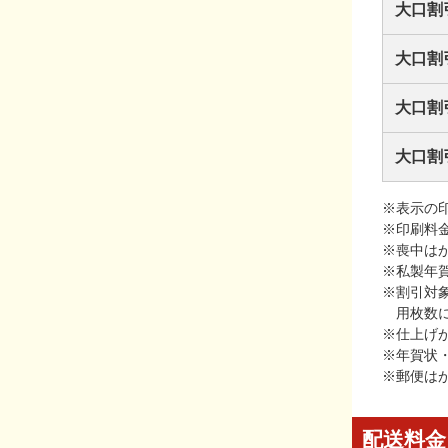
大口割
大口割
大口割
大口割
※表示の
※印刷料
※喪中は
※私製年
※割引対
用枚数
※仕上げ
※年賀状
※郵便は
配送料金