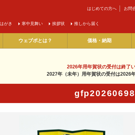
はじめての方へ
お問
はがき
寒中
見舞い
挨拶状
推しから届く
ウェブポとは？
価格・納期
2026年用年賀状の受付は
終了
2027年（未年）用年賀状の受付は
202
gfp2026069
に入り