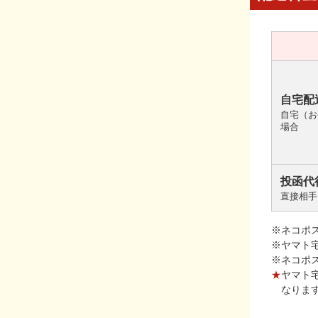
自宅配
自宅（お
場合
投函代
直接相手
※ネコポ
※ヤマト
※ネコポ
★
ヤマト
なりま