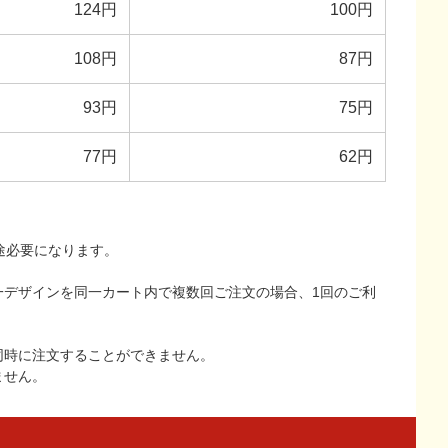
124円
100円
108円
87円
93円
75円
77円
62円
途必要になります。
一デザインを同一カート内で複数回ご注文の場合、1回のご利
同時に注文することができません。
ません。