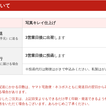
ついて
写真キレイ
仕上げ
送
3営業日後に出荷
します
手元）に送る
3営業日後に投函
します
行
に届ける場合
※投函代行は郵便はがきで申込みください。私製はが
】
配送にかかる日数は、ヤマト宅急便・ネコポスともに発送日の翌日から
る場合があります。
りしたご注文は、上記目安よりもできるだけ早く印刷・発送できるよう
数をいただく場合もございます。あらかじめご了承ください。