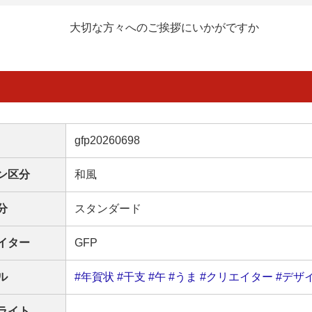
大切な方々へのご挨拶にいかがですか
gfp20260698
ン区分
和風
分
スタンダード
イター
GFP
ル
#年賀状
#干支
#午
#うま
#クリエイター
#デザ
ライト