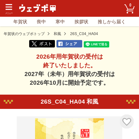
0
年賀状
喪中
寒中
挨拶状
推しから届く
年賀状のウェブポトップ
和風
26S_C04_HA04
2026年用年賀状の受付は
終了いたしました。
2027年（未年）用年賀状の受付は
2026年10月に開始予定です。
26S_C04_HA04 和風
気に入り