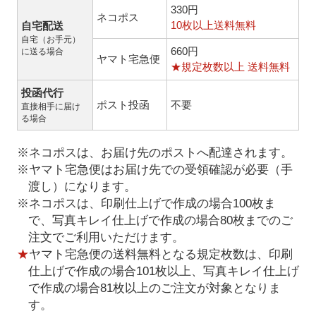
330円
ネコポス
10枚以上送料無料
自宅配送
自宅（お手元）
660円
に送る場合
ヤマト宅急便
★規定枚数以上 送料無料
投函代行
ポスト投函
不要
直接相手に届け
る場合
※ネコポスは、お届け先のポストへ配達されます。
※ヤマト宅急便はお届け先での受領確認が必要（手
渡し）になります。
※ネコポスは、印刷仕上げで作成の場合100枚ま
で、写真キレイ仕上げで作成の場合80枚までのご
注文でご利用いただけます。
★
ヤマト宅急便の送料無料となる規定枚数は、印刷
仕上げで作成の場合101枚以上、写真キレイ仕上げ
で作成の場合81枚以上のご注文が対象となりま
す。