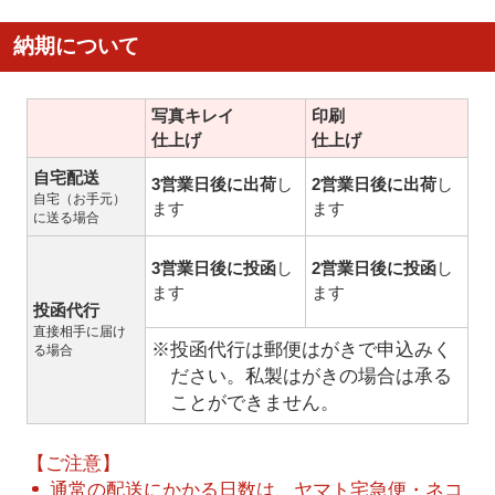
納期について
写真キレイ
印刷
仕上げ
仕上げ
自宅配送
3営業日後に出荷
し
2営業日後に出荷
し
自宅（お手元）
ます
ます
に送る場合
3営業日後に投函
し
2営業日後に投函
し
ます
ます
投函代行
直接相手に届け
※投函代行は郵便はがきで申込みく
る場合
ださい。私製はがきの場合は承る
ことができません。
【ご注意】
通常の配送にかかる日数は、ヤマト宅急便・ネコ