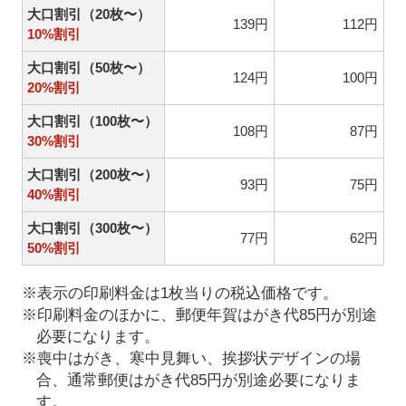
大口割引（20枚〜）
139円
112円
10%割引
大口割引（50枚〜）
124円
100円
20%割引
大口割引（100枚〜）
108円
87円
30%割引
大口割引（200枚〜）
93円
75円
40%割引
大口割引（300枚〜）
77円
62円
50%割引
※表示の印刷料金は1枚当りの税込価格です。
※印刷料金のほかに、郵便年賀はがき代85円が別途
必要になります。
※喪中はがき、寒中見舞い、挨拶状デザインの場
合、通常郵便はがき代85円が別途必要になりま
す。