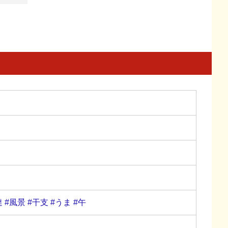
達
#風景
#干支
#うま
#午