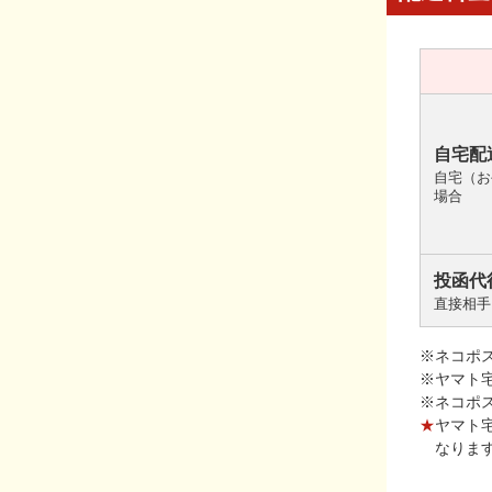
自宅配
自宅（お
場合
投函代
直接相手
※ネコポ
※ヤマト
※ネコポ
★
ヤマト
なりま