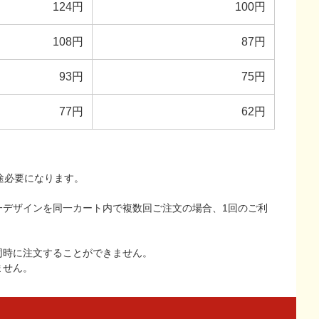
124円
100円
108円
87円
93円
75円
77円
62円
途必要になります。
一デザインを同一カート内で複数回ご注文の場合、1回のご利
同時に注文することができません。
ません。