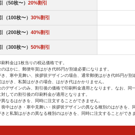
引（50枚〜）
20%割引
引（100枚〜）
30%割引
引（200枚〜）
40%割引
引（300枚〜）
50%割引
印刷料金は1枚当りの税込価格です。
金のほかに、郵便年賀はがき代85円が別途必要になります。
がき、寒中見舞い、挨拶状デザインの場合、通常郵便はがき代85円が別
賀はがき、私製はがきの場合、はがき代はかかりません。
象のデザインのみ、割引後の価格で印刷料金適用となります。なお、同
に対しての割引後の印刷料金が適用となります。
が異なるはがきを、同時に注文することができません。
・喪中はがき・寒中見舞い・挨拶状デザインの異なる種別のはがきを、
がきと私製はがきの異なる種別のはがきを、同時に注文することができ