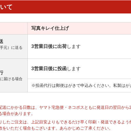
ついて
写真キレイ
仕上げ
送
3営業日後に出荷
します
手元）に送る
3営業日後に投函
します
行
に届ける場合
※投函代行は郵便はがきで申込みください。私製はが
】
配送にかかる日数は、ヤマト宅急便・ネコポスともに発送日の翌日から
る場合があります。
りしたご注文は、上記目安よりもできるだけ早く印刷・発送できるよう
数をいただく場合もございます。あらかじめご了承ください。