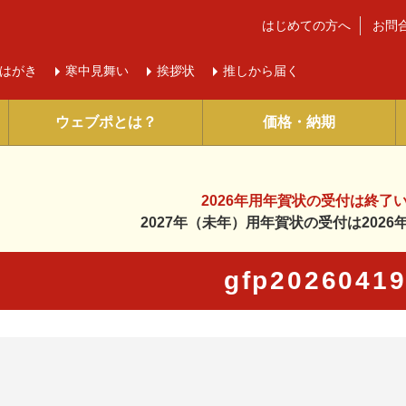
はじめての方へ
お問
はがき
寒中
見舞い
挨拶状
推しから届く
ウェブポとは？
価格・納期
2026年用年賀状の受付は
終了
2027年（未年）用年賀状の受付は
202
gfp2026041
に入り