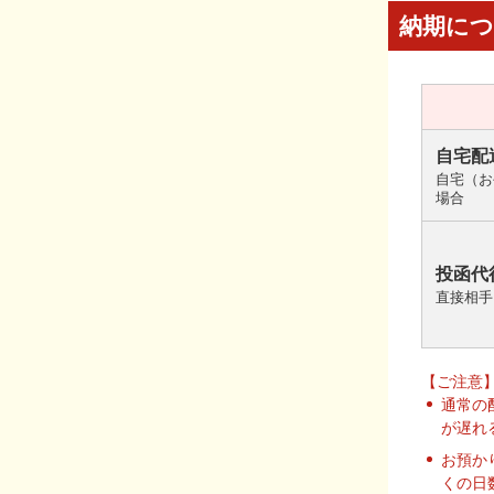
納期に
自宅配
自宅（お
場合
投函代
直接相手
【ご注意
通常の
が遅れ
お預か
くの日