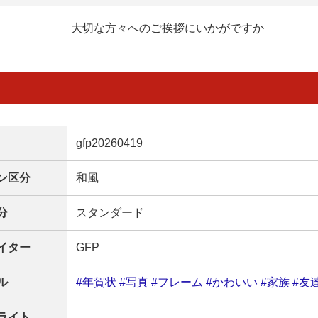
大切な方々へのご挨拶にいかがですか
gfp20260419
ン区分
和風
分
スタンダード
イター
GFP
ル
#年賀状
#写真
#フレーム
#かわいい
#家族
#友
ライト