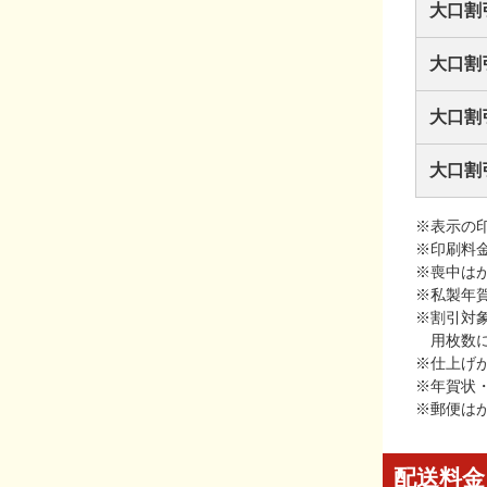
大口割
大口割
大口割
大口割
※表示の
※印刷料
※喪中は
※私製年
※割引対
用枚数
※仕上げ
※年賀状
※郵便は
配送料金