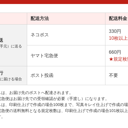
配送方法
配送料金
330円
ネコポス
10枚以
送
手元）に送る
660円
ヤマト宅急便
★規定枚
行
ポスト投函
不要
に届ける場合
スは、お届け先のポストへ配達されます。
宅急便はお届け先での受領確認が必要（手渡し）になります。
スは、印刷仕上げで作成の場合100枚まで、写真キレイ仕上げで作成の場
宅急便の送料無料となる規定枚数は、印刷仕上げで作成の場合101枚以
す。