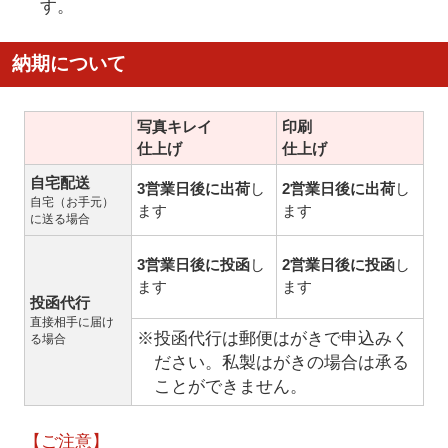
す。
納期について
写真キレイ
印刷
仕上げ
仕上げ
自宅配送
3営業日後に出荷
し
2営業日後に出荷
し
自宅（お手元）
ます
ます
に送る場合
3営業日後に投函
し
2営業日後に投函
し
ます
ます
投函代行
直接相手に届け
※投函代行は郵便はがきで申込みく
る場合
ださい。私製はがきの場合は承る
ことができません。
【ご注意】