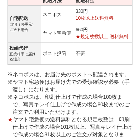
配送方法
配送料金
330円
ネコポス
10枚以上送料無料
自宅配送
自宅（お手元）
660円
に送る場合
ヤマト宅急便
★規定枚数以上 送料無料
投函代行
ポスト投函
不要
直接相手に届け
る場合
※ネコポスは、お届け先のポストへ配達されます。
※ヤマト宅急便はお届け先での受領確認が必要（手
渡し）になります。
※ネコポスは、印刷仕上げで作成の場合100枚ま
で、写真キレイ仕上げで作成の場合80枚までのご
注文でご利用いただけます。
★
ヤマト宅急便の送料無料となる規定枚数は、印刷
仕上げで作成の場合101枚以上、写真キレイ仕上げ
で作成の場合81枚以上のご注文が対象となりま