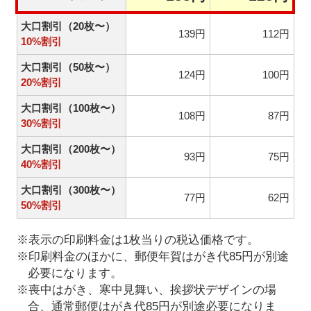
大口割引（20枚〜）
139円
112円
10%割引
大口割引（50枚〜）
124円
100円
20%割引
大口割引（100枚〜）
108円
87円
30%割引
大口割引（200枚〜）
93円
75円
40%割引
大口割引（300枚〜）
77円
62円
50%割引
※表示の印刷料金は1枚当りの税込価格です。
※印刷料金のほかに、郵便年賀はがき代85円が別途
必要になります。
※喪中はがき、寒中見舞い、挨拶状デザインの場
合、通常郵便はがき代85円が別途必要になりま