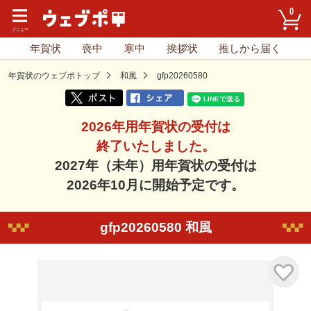
0
年賀状
喪中
寒中
挨拶状
推しから届く
年賀状のウェブポトップ
和風
gfp20260580
2026年用年賀状の受付は
終了いたしました。
2027年（未年）用年賀状の受付は
2026年10月に開始予定です。
gfp20260580 和風
気に入り