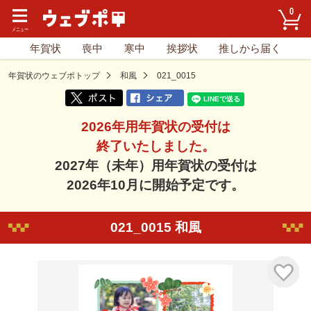
0
年賀状
喪中
寒中
挨拶状
推しから届く
年賀状のウェブポトップ
和風
021_0015
2026年用年賀状の受付は
終了いたしました。
2027年（未年）用年賀状の受付は
2026年10月に開始予定です。
021_0015 和風
気に入り