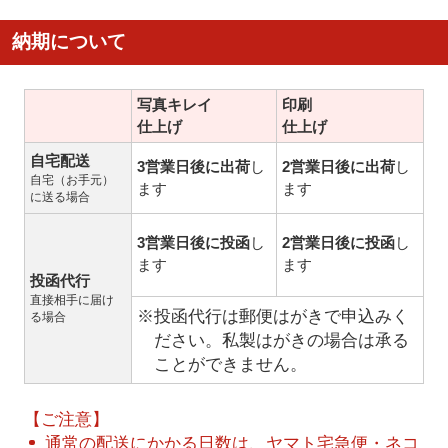
納期について
写真キレイ
印刷
仕上げ
仕上げ
自宅配送
3営業日後に出荷
し
2営業日後に出荷
し
自宅（お手元）
ます
ます
に送る場合
3営業日後に投函
し
2営業日後に投函
し
ます
ます
投函代行
直接相手に届け
※投函代行は郵便はがきで申込みく
る場合
ださい。私製はがきの場合は承る
ことができません。
【ご注意】
通常の配送にかかる日数は、ヤマト宅急便・ネコ