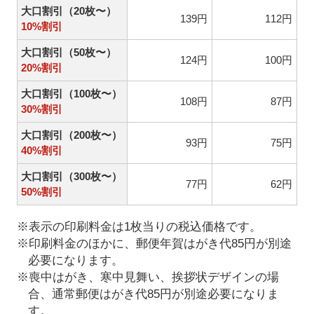
大口割引（20枚〜）
139円
112円
10%割引
大口割引（50枚〜）
124円
100円
20%割引
大口割引（100枚〜）
108円
87円
30%割引
大口割引（200枚〜）
93円
75円
40%割引
大口割引（300枚〜）
77円
62円
50%割引
※表示の印刷料金は1枚当りの税込価格です。
※印刷料金のほかに、郵便年賀はがき代85円が別途
必要になります。
※喪中はがき、寒中見舞い、挨拶状デザインの場
合、通常郵便はがき代85円が別途必要になりま
す。