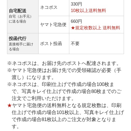
330円
ネコポス
10枚以上送料無料
自宅配送
自宅（お手元）
660円
に送る場合
ヤマト宅急便
★規定枚数以上 送料無料
投函代行
ポスト投函
不要
直接相手に届け
る場合
※ネコポスは、お届け先のポストへ配達されます。
※ヤマト宅急便はお届け先での受領確認が必要（手
渡し）になります。
※ネコポスは、印刷仕上げで作成の場合100枚ま
で、写真キレイ仕上げで作成の場合80枚までのご
注文でご利用いただけます。
★
ヤマト宅急便の送料無料となる規定枚数は、印刷
仕上げで作成の場合101枚以上、写真キレイ仕上げ
で作成の場合81枚以上のご注文が対象となりま
す。