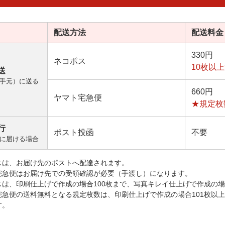
配送方法
配送料金
330円
ネコポス
10枚以
送
手元）に送る
660円
ヤマト宅急便
★規定枚
行
ポスト投函
不要
に届ける場合
スは、お届け先のポストへ配達されます。
宅急便はお届け先での受領確認が必要（手渡し）になります。
スは、印刷仕上げで作成の場合100枚まで、写真キレイ仕上げで作成の場
宅急便の送料無料となる規定枚数は、印刷仕上げで作成の場合101枚以
す。