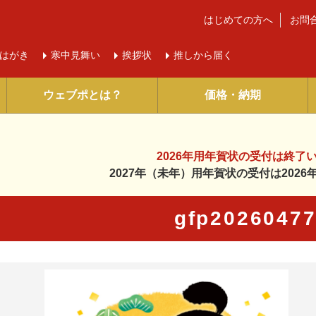
はじめての方へ
お問
はがき
寒中
見舞い
挨拶状
推しから届く
ウェブポとは？
価格・納期
2026年用年賀状の受付は
終了
2027年（未年）用年賀状の受付は
202
gfp2026047
に入り