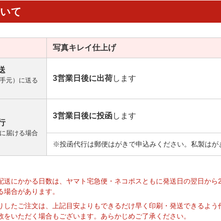
ついて
写真キレイ
仕上げ
送
3営業日後に出荷
します
手元）に送る
3営業日後に投函
します
行
に届ける場合
※投函代行は郵便はがきで申込みください。私製はが
】
配送にかかる日数は、ヤマト宅急便・ネコポスともに発送日の翌日から
る場合があります。
りしたご注文は、上記目安よりもできるだけ早く印刷・発送できるよう
数をいただく場合もございます。あらかじめご了承ください。