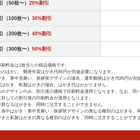
引（50枚〜）
20%割引
引（100枚〜）
30%割引
引（200枚〜）
40%割引
引（300枚〜）
50%割引
印刷料金は1枚当りの税込価格です。
金のほかに、郵便年賀はがき代85円が別途必要になります。
がき、寒中見舞い、挨拶状デザインの場合、通常郵便はがき代85円が別
賀はがき、私製はがきの場合、はがき代はかかりません。
象のデザインのみ、割引後の価格で印刷料金適用となります。なお、同
に対しての割引後の印刷料金が適用となります。
が異なるはがきを、同時に注文することができません。
・喪中はがき・寒中見舞い・挨拶状デザインの異なる種別のはがきを、
がきと私製はがきの異なる種別のはがきを、同時に注文することができ