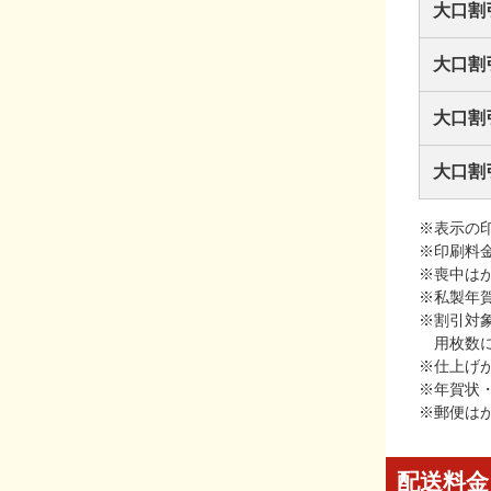
大口割
大口割
大口割
大口割
※表示の
※印刷料
※喪中は
※私製年
※割引対
用枚数
※仕上げ
※年賀状
※郵便は
配送料金