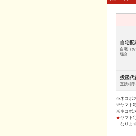
自宅配
自宅（お
場合
投函代
直接相手
※ネコポ
※ヤマト
※ネコポ
★
ヤマト
なりま