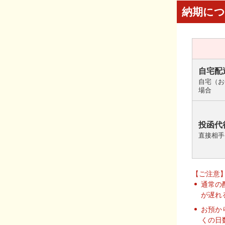
納期に
自宅配
自宅（お
場合
投函代
直接相手
【ご注意
通常の
が遅れ
お預か
くの日