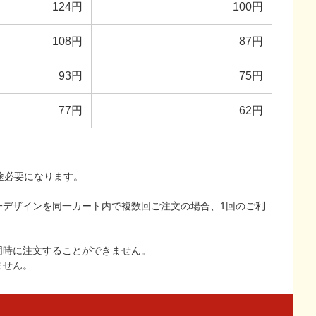
124円
100円
108円
87円
93円
75円
77円
62円
途必要になります。
一デザインを同一カート内で複数回ご注文の場合、1回のご利
同時に注文することができません。
ません。