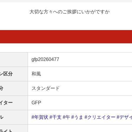
大切な方々へのご挨拶にいかがですか
gfp20260477
ン区分
和風
分
スタンダード
イター
GFP
ル
#年賀状
#干支
#午
#うま
#クリエイター
#デザ
ライト