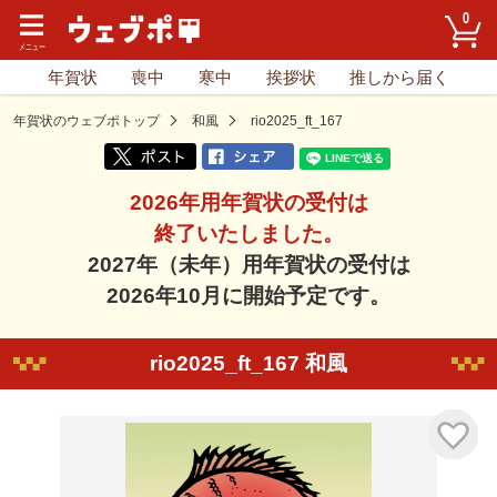
0
年賀状
喪中
寒中
挨拶状
推しから届く
年賀状のウェブポトップ
和風
rio2025_ft_167
2026年用年賀状の受付は
終了いたしました。
2027年（未年）用年賀状の受付は
2026年10月に開始予定です。
rio2025_ft_167 和風
気に入り