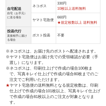
330円
ネコポス
10枚以上送料無料
自宅配送
自宅（お手元）
660円
に送る場合
ヤマト宅急便
★規定枚数以上 送料無料
投函代行
ポスト投函
不要
直接相手に届け
る場合
※ネコポスは、お届け先のポストへ配達されます。
※ヤマト宅急便はお届け先での受領確認が必要（手
渡し）になります。
※ネコポスは、印刷仕上げで作成の場合100枚ま
で、写真キレイ仕上げで作成の場合80枚までのご
注文でご利用いただけます。
★
ヤマト宅急便の送料無料となる規定枚数は、印刷
仕上げで作成の場合101枚以上、写真キレイ仕上げ
で作成の場合81枚以上のご注文が対象となりま
す。