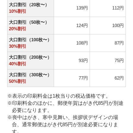
大口割引（20枚〜）
139円
112円
10%割引
大口割引（50枚〜）
124円
100円
20%割引
大口割引（100枚〜）
108円
87円
30%割引
大口割引（200枚〜）
93円
75円
40%割引
大口割引（300枚〜）
77円
62円
50%割引
※表示の印刷料金は1枚当りの税込価格です。
※印刷料金のほかに、郵便年賀はがき代85円が別途
必要になります。
※喪中はがき、寒中見舞い、挨拶状デザインの場
合、通常郵便はがき代85円が別途必要になりま
す。