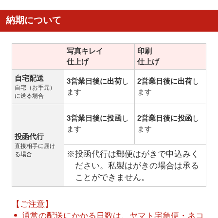
納期について
写真キレイ
印刷
仕上げ
仕上げ
自宅配送
3営業日後に出荷
し
2営業日後に出荷
し
自宅（お手元）
ます
ます
に送る場合
3営業日後に投函
し
2営業日後に投函
し
ます
ます
投函代行
直接相手に届け
※投函代行は郵便はがきで申込みく
る場合
ださい。私製はがきの場合は承る
ことができません。
【ご注意】
通常の配送にかかる日数は、ヤマト宅急便・ネコ