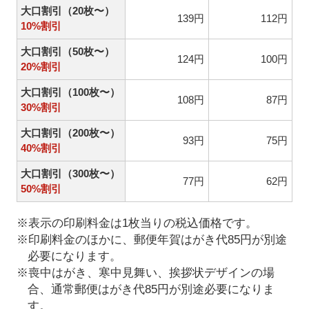
大口割引（20枚〜）
139円
112円
10%割引
大口割引（50枚〜）
124円
100円
20%割引
大口割引（100枚〜）
108円
87円
30%割引
大口割引（200枚〜）
93円
75円
40%割引
大口割引（300枚〜）
77円
62円
50%割引
※表示の印刷料金は1枚当りの税込価格です。
※印刷料金のほかに、郵便年賀はがき代85円が別途
必要になります。
※喪中はがき、寒中見舞い、挨拶状デザインの場
合、通常郵便はがき代85円が別途必要になりま
す。