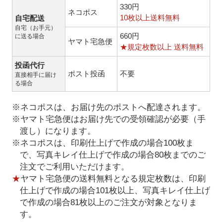
330円
ネコポス
10枚以上送料無料
自宅配送
自宅（お手元）
660円
に送る場合
ヤマト宅急便
★規定枚数以上 送料無料
投函代行
ポスト投函
不要
直接相手に届け
る場合
※ネコポスは、お届け先のポストへ配達されます。
※ヤマト宅急便はお届け先での受領確認が必要（手
渡し）になります。
※ネコポスは、印刷仕上げで作成の場合100枚ま
で、写真キレイ仕上げで作成の場合80枚までのご
注文でご利用いただけます。
★
ヤマト宅急便の送料無料となる規定枚数は、印刷
仕上げで作成の場合101枚以上、写真キレイ仕上げ
で作成の場合81枚以上のご注文が対象となりま
す。