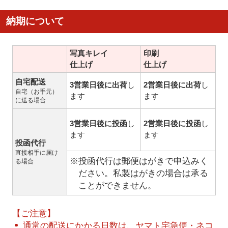
納期について
写真キレイ
印刷
仕上げ
仕上げ
自宅配送
3営業日後に出荷
し
2営業日後に出荷
し
自宅（お手元）
ます
ます
に送る場合
3営業日後に投函
し
2営業日後に投函
し
ます
ます
投函代行
直接相手に届け
※投函代行は郵便はがきで申込みく
る場合
ださい。私製はがきの場合は承る
ことができません。
【ご注意】
通常の配送にかかる日数は、ヤマト宅急便・ネコ