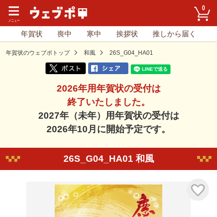
0
年賀状
喪中
寒中
挨拶状
推しから届く
年賀状のウェブポトップ
和風
26S_G04_HA01
2026年用年賀状の受付は
終了いたしました。
2027年（未年）用年賀状の受付は
2026年10月に開始予定です。
26S_G04_HA01 和風
気に入り