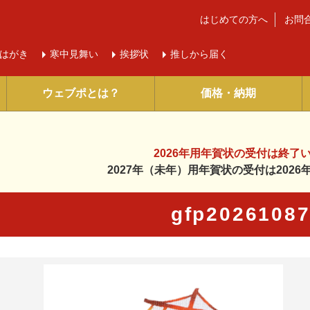
はじめての方へ
お問
はがき
寒中
見舞い
挨拶状
推しから届く
ウェブポとは？
価格・納期
2026年用年賀状の受付は
終了
2027年（未年）用年賀状の受付は
202
gfp2026108
に入り