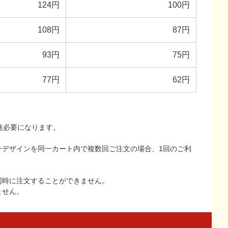
124円
100円
108円
87円
93円
75円
77円
62円
途必要になります。
一デザインを同一カート内で複数回ご注文の場合、1回のご利
同時に注文することができません。
ません。