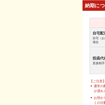
納期に
自宅配
自宅（お
場合
投函代
直接相手
【ご注意
通常の
が遅れ
お預か
くの日