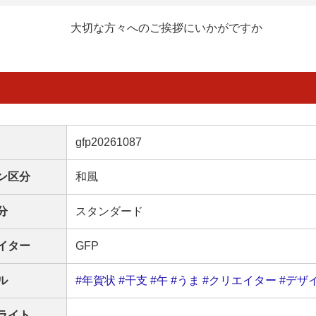
大切な方々へのご挨拶にいかがですか
gfp20261087
ン区分
和風
分
スタンダード
イター
GFP
ル
#年賀状
#干支
#午
#うま
#クリエイター
#デザ
ライト