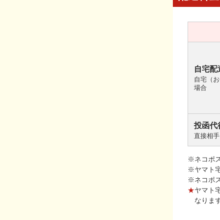
自宅配
自宅（お
場合
投函代
直接相手
※ネコポ
※ヤマト
※ネコポ
★
ヤマト
なりま