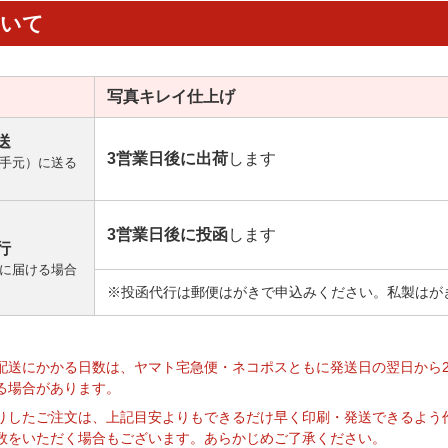
ついて
写真キレイ
仕上げ
送
3営業日後に出荷
します
手元）に送る
3営業日後に投函
します
行
に届ける場合
※投函代行は郵便はがきで申込みください。私製はが
】
配送にかかる日数は、ヤマト宅急便・ネコポスともに発送日の翌日から
る場合があります。
りしたご注文は、上記目安よりもできるだけ早く印刷・発送できるよう
数をいただく場合もございます。あらかじめご了承ください。