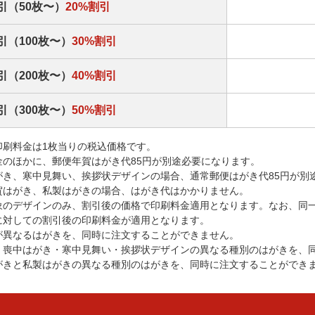
引（50枚〜）
20%割引
引（100枚〜）
30%割引
引（200枚〜）
40%割引
引（300枚〜）
50%割引
印刷料金は1枚当りの税込価格です。
金のほかに、郵便年賀はがき代85円が別途必要になります。
がき、寒中見舞い、挨拶状デザインの場合、通常郵便はがき代85円が別
賀はがき、私製はがきの場合、はがき代はかかりません。
象のデザインのみ、割引後の価格で印刷料金適用となります。なお、同
に対しての割引後の印刷料金が適用となります。
が異なるはがきを、同時に注文することができません。
・喪中はがき・寒中見舞い・挨拶状デザインの異なる種別のはがきを、
がきと私製はがきの異なる種別のはがきを、同時に注文することができ