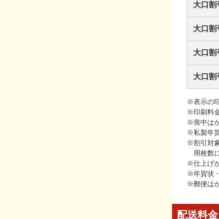
大口割
大口割
大口割
大口割
※表示の
※印刷料
※喪中は
※私製年
※割引対
用枚数
※仕上げ
※年賀状
※郵便は
配送料金