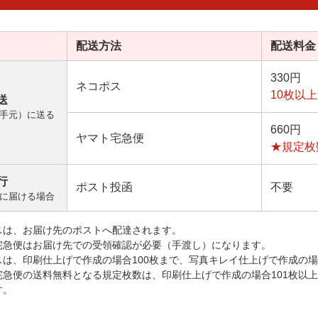
配送方法
配送料金
330円
ネコポス
10枚以
送
手元）に送る
660円
ヤマト宅急便
★規定枚
行
ポスト投函
不要
に届ける場合
スは、お届け先のポストへ配達されます。
宅急便はお届け先での受領確認が必要（手渡し）になります。
スは、印刷仕上げで作成の場合100枚まで、写真キレイ仕上げで作成の場
宅急便の送料無料となる規定枚数は、印刷仕上げで作成の場合101枚以
す。