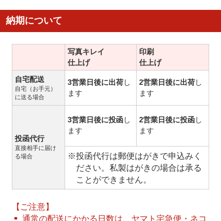
納期について
写真キレイ
印刷
仕上げ
仕上げ
自宅配送
3営業日後に出荷
し
2営業日後に出荷
し
自宅（お手元）
ます
ます
に送る場合
3営業日後に投函
し
2営業日後に投函
し
ます
ます
投函代行
直接相手に届け
※投函代行は郵便はがきで申込みく
る場合
ださい。私製はがきの場合は承る
ことができません。
【ご注意】
通常の配送にかかる日数は、ヤマト宅急便・ネコ