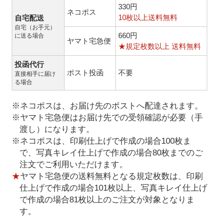
330円
ネコポス
10枚以上送料無料
自宅配送
自宅（お手元）
660円
に送る場合
ヤマト宅急便
★規定枚数以上 送料無料
投函代行
ポスト投函
不要
直接相手に届け
る場合
※ネコポスは、お届け先のポストへ配達されます。
※ヤマト宅急便はお届け先での受領確認が必要（手
渡し）になります。
※ネコポスは、印刷仕上げで作成の場合100枚ま
で、写真キレイ仕上げで作成の場合80枚までのご
注文でご利用いただけます。
★
ヤマト宅急便の送料無料となる規定枚数は、印刷
仕上げで作成の場合101枚以上、写真キレイ仕上げ
で作成の場合81枚以上のご注文が対象となりま
す。