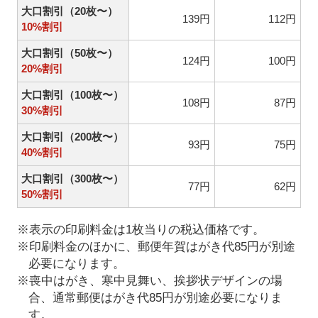
大口割引（20枚〜）
139円
112円
10%割引
大口割引（50枚〜）
124円
100円
20%割引
大口割引（100枚〜）
108円
87円
30%割引
大口割引（200枚〜）
93円
75円
40%割引
大口割引（300枚〜）
77円
62円
50%割引
※表示の印刷料金は1枚当りの税込価格です。
※印刷料金のほかに、郵便年賀はがき代85円が別途
必要になります。
※喪中はがき、寒中見舞い、挨拶状デザインの場
合、通常郵便はがき代85円が別途必要になりま
す。