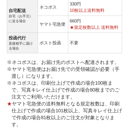
330円
ネコポス
10枚以上送料無料
自宅配送
自宅（お手元）
660円
に送る場合
ヤマト宅急便
★規定枚数以上 送料無料
投函代行
ポスト投函
不要
直接相手に届け
る場合
※ネコポスは、お届け先のポストへ配達されます。
※ヤマト宅急便はお届け先での受領確認が必要（手
渡し）になります。
※ネコポスは、印刷仕上げで作成の場合100枚ま
で、写真キレイ仕上げで作成の場合80枚までのご
注文でご利用いただけます。
★
ヤマト宅急便の送料無料となる規定枚数は、印刷
仕上げで作成の場合101枚以上、写真キレイ仕上げ
で作成の場合81枚以上のご注文が対象となりま
す。