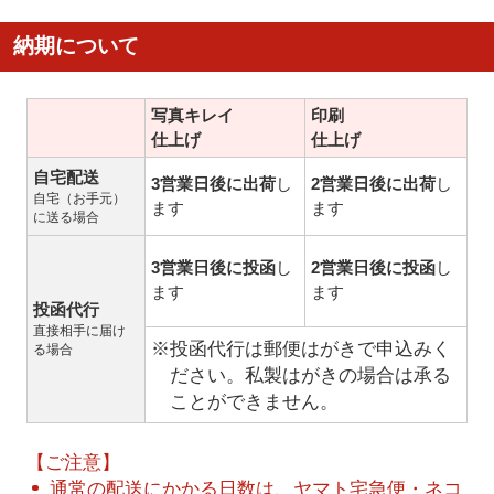
納期について
写真キレイ
印刷
仕上げ
仕上げ
自宅配送
3営業日後に出荷
し
2営業日後に出荷
し
自宅（お手元）
ます
ます
に送る場合
3営業日後に投函
し
2営業日後に投函
し
ます
ます
投函代行
直接相手に届け
※投函代行は郵便はがきで申込みく
る場合
ださい。私製はがきの場合は承る
ことができません。
【ご注意】
通常の配送にかかる日数は、ヤマト宅急便・ネコ