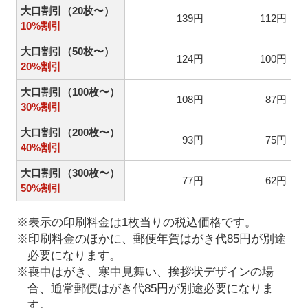
大口割引（20枚〜）
139円
112円
10%割引
大口割引（50枚〜）
124円
100円
20%割引
大口割引（100枚〜）
108円
87円
30%割引
大口割引（200枚〜）
93円
75円
40%割引
大口割引（300枚〜）
77円
62円
50%割引
※表示の印刷料金は1枚当りの税込価格です。
※印刷料金のほかに、郵便年賀はがき代85円が別途
必要になります。
※喪中はがき、寒中見舞い、挨拶状デザインの場
合、通常郵便はがき代85円が別途必要になりま
す。