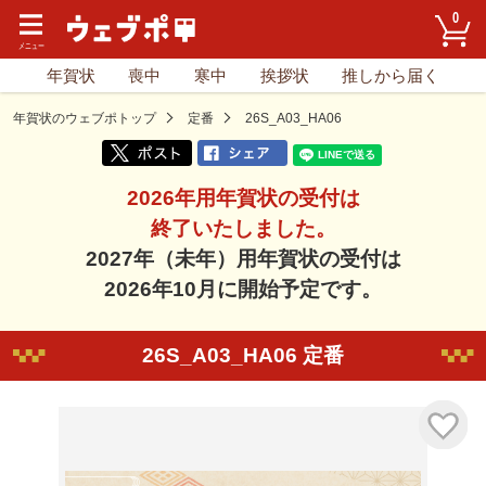
0
年賀状
喪中
寒中
挨拶状
推しから届く
年賀状のウェブポトップ
定番
26S_A03_HA06
2026年用年賀状の受付は
終了いたしました。
2027年（未年）用年賀状の受付は
2026年10月に開始予定です。
26S_A03_HA06 定番
気に入り