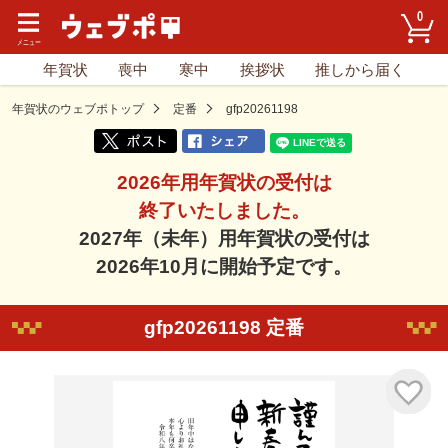
0
年賀状
喪中
寒中
挨拶状
推しから届く
年賀状のウェブポトップ
定番
gfp20261198
2026年用年賀状の受付は
終了いたしました。
2027年（未年）用年賀状の受付は
2026年10月に開始予定です。
gfp20261198 定番
気に入り