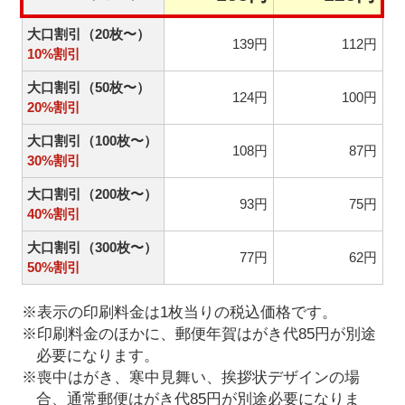
大口割引（20枚〜）
139円
112円
10%割引
大口割引（50枚〜）
124円
100円
20%割引
大口割引（100枚〜）
108円
87円
30%割引
大口割引（200枚〜）
93円
75円
40%割引
大口割引（300枚〜）
77円
62円
50%割引
※表示の印刷料金は1枚当りの税込価格です。
※印刷料金のほかに、郵便年賀はがき代85円が別途
必要になります。
※喪中はがき、寒中見舞い、挨拶状デザインの場
合、通常郵便はがき代85円が別途必要になりま