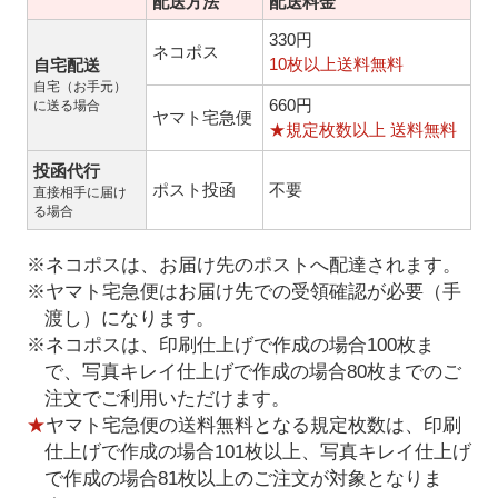
配送方法
配送料金
330円
ネコポス
10枚以上送料無料
自宅配送
自宅（お手元）
660円
に送る場合
ヤマト宅急便
★規定枚数以上 送料無料
投函代行
ポスト投函
不要
直接相手に届け
る場合
※ネコポスは、お届け先のポストへ配達されます。
※ヤマト宅急便はお届け先での受領確認が必要（手
渡し）になります。
※ネコポスは、印刷仕上げで作成の場合100枚ま
で、写真キレイ仕上げで作成の場合80枚までのご
注文でご利用いただけます。
★
ヤマト宅急便の送料無料となる規定枚数は、印刷
仕上げで作成の場合101枚以上、写真キレイ仕上げ
で作成の場合81枚以上のご注文が対象となりま