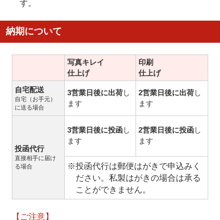
す。
納期について
写真キレイ
印刷
仕上げ
仕上げ
自宅配送
3営業日後に出荷
し
2営業日後に出荷
し
自宅（お手元）
ます
ます
に送る場合
3営業日後に投函
し
2営業日後に投函
し
ます
ます
投函代行
直接相手に届け
※投函代行は郵便はがきで申込みく
る場合
ださい。私製はがきの場合は承る
ことができません。
【ご注意】