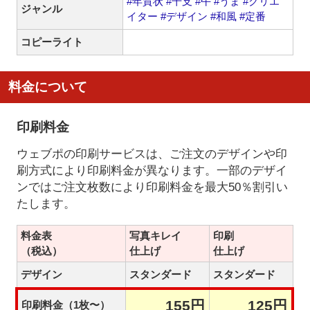
#年賀状
#干支
#午
#うま
#クリエ
ジャンル
イター
#デザイン
#和風
#定番
コピーライト
料金について
印刷料金
ウェブポの印刷サービスは、ご注文のデザインや印
刷方式により印刷料金が異なります。一部のデザイ
ンではご注文枚数により印刷料金を最大50％割引い
たします。
料金表
写真キレイ
印刷
（税込）
仕上げ
仕上げ
デザイン
スタンダード
スタンダード
155円
125円
印刷料金（1枚〜）