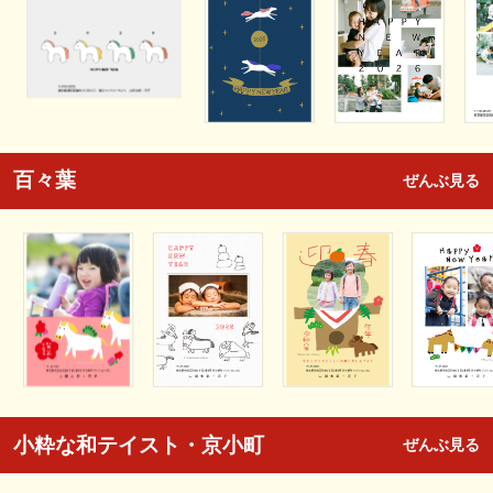
百々葉
ぜんぶ見る
小粋な和テイスト・京小町
ぜんぶ見る