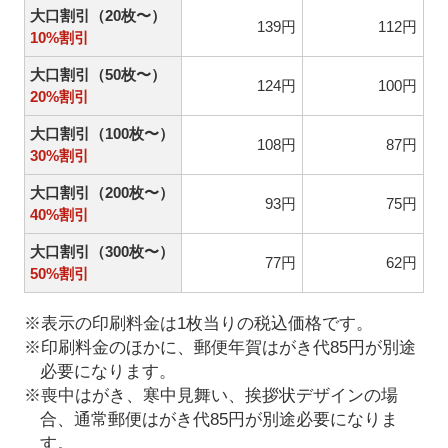
大口割引（20枚〜）
139円
112円
10%割引
大口割引（50枚〜）
124円
100円
20%割引
大口割引（100枚〜）
108円
87円
30%割引
大口割引（200枚〜）
93円
75円
40%割引
大口割引（300枚〜）
77円
62円
50%割引
※表示の印刷料金は1枚当りの税込価格です。
※印刷料金のほかに、郵便年賀はがき代85円が別途
必要になります。
※喪中はがき、寒中見舞い、挨拶状デザインの場
合、通常郵便はがき代85円が別途必要になりま
す。