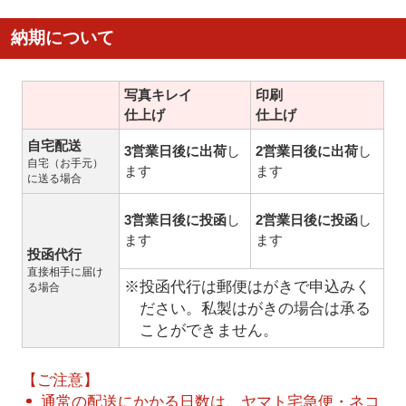
納期について
写真キレイ
印刷
仕上げ
仕上げ
自宅配送
3営業日後に出荷
し
2営業日後に出荷
し
自宅（お手元）
ます
ます
に送る場合
3営業日後に投函
し
2営業日後に投函
し
ます
ます
投函代行
直接相手に届け
※投函代行は郵便はがきで申込みく
る場合
ださい。私製はがきの場合は承る
ことができません。
【ご注意】
通常の配送にかかる日数は、ヤマト宅急便・ネコ