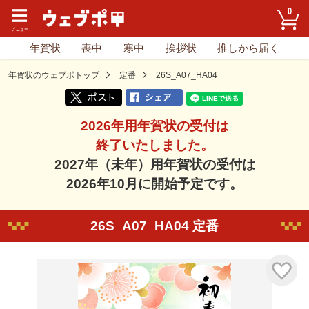
0
年賀状
喪中
寒中
挨拶状
推しから届く
年賀状のウェブポトップ
定番
26S_A07_HA04
2026年用年賀状の受付は
終了いたしました。
2027年（未年）用年賀状の受付は
2026年10月に開始予定です。
26S_A07_HA04 定番
気に入り