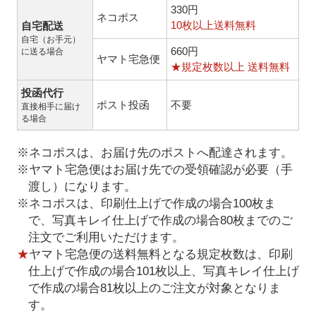
330円
ネコポス
10枚以上送料無料
自宅配送
自宅（お手元）
660円
に送る場合
ヤマト宅急便
★規定枚数以上 送料無料
投函代行
ポスト投函
不要
直接相手に届け
る場合
※ネコポスは、お届け先のポストへ配達されます。
※ヤマト宅急便はお届け先での受領確認が必要（手
渡し）になります。
※ネコポスは、印刷仕上げで作成の場合100枚ま
で、写真キレイ仕上げで作成の場合80枚までのご
注文でご利用いただけます。
★
ヤマト宅急便の送料無料となる規定枚数は、印刷
仕上げで作成の場合101枚以上、写真キレイ仕上げ
で作成の場合81枚以上のご注文が対象となりま
す。