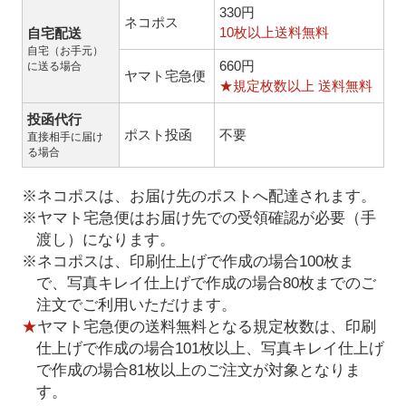
330円
ネコポス
10枚以上送料無料
自宅配送
自宅（お手元）
660円
に送る場合
ヤマト宅急便
★規定枚数以上 送料無料
投函代行
ポスト投函
不要
直接相手に届け
る場合
※ネコポスは、お届け先のポストへ配達されます。
※ヤマト宅急便はお届け先での受領確認が必要（手
渡し）になります。
※ネコポスは、印刷仕上げで作成の場合100枚ま
で、写真キレイ仕上げで作成の場合80枚までのご
注文でご利用いただけます。
★
ヤマト宅急便の送料無料となる規定枚数は、印刷
仕上げで作成の場合101枚以上、写真キレイ仕上げ
で作成の場合81枚以上のご注文が対象となりま
す。