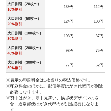
大口割引（20枚〜）
139円
112円
10%割引
大口割引（50枚〜）
124円
100円
20%割引
大口割引（100枚〜）
108円
87円
30%割引
大口割引（200枚〜）
93円
75円
40%割引
大口割引（300枚〜）
77円
62円
50%割引
※表示の印刷料金は1枚当りの税込価格です。
※印刷料金のほかに、郵便年賀はがき代85円が別途
必要になります。
※喪中はがき、寒中見舞い、挨拶状デザインの場
合、通常郵便はがき代85円が別途必要になりま
す。