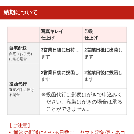
納期について
写真キレイ
印刷
仕上げ
仕上げ
自宅配送
3営業日後に出荷
し
2営業日後に出荷
し
自宅（お手元）
ます
ます
に送る場合
3営業日後に投函
し
2営業日後に投函
し
ます
ます
投函代行
直接相手に届け
※投函代行は郵便はがきで申込みく
る場合
ださい。私製はがきの場合は承る
ことができません。
【ご注意】
通常の配送にかかる日数は、ヤマト宅急便・ネコ