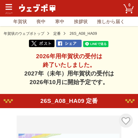
0
年賀状
喪中
寒中
挨拶状
推しから届く
年賀状のウェブポトップ
定番
26S_A08_HA09
2026年用年賀状の受付は
終了いたしました。
2027年（未年）用年賀状の受付は
2026年10月に開始予定です。
26S_A08_HA09 定番
気に入り