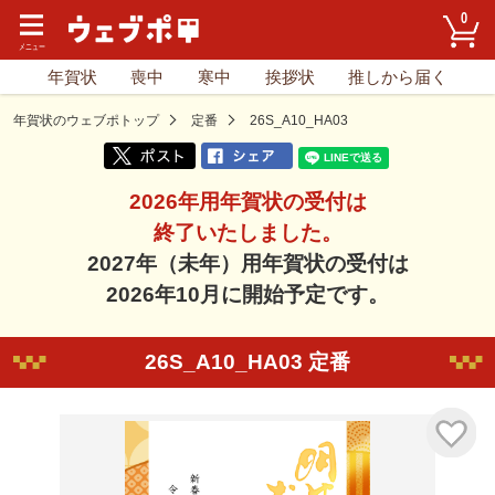
0
年賀状
喪中
寒中
挨拶状
推しから届く
年賀状のウェブポトップ
定番
26S_A10_HA03
2026年用年賀状の受付は
終了いたしました。
2027年（未年）用年賀状の受付は
2026年10月に開始予定です。
26S_A10_HA03 定番
気に入り