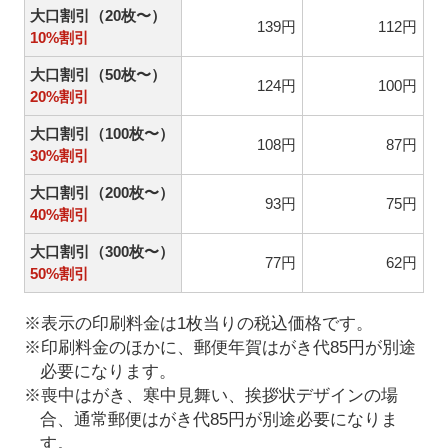
大口割引（20枚〜）
139円
112円
10%割引
大口割引（50枚〜）
124円
100円
20%割引
大口割引（100枚〜）
108円
87円
30%割引
大口割引（200枚〜）
93円
75円
40%割引
大口割引（300枚〜）
77円
62円
50%割引
※表示の印刷料金は1枚当りの税込価格です。
※印刷料金のほかに、郵便年賀はがき代85円が別途
必要になります。
※喪中はがき、寒中見舞い、挨拶状デザインの場
合、通常郵便はがき代85円が別途必要になりま
す。