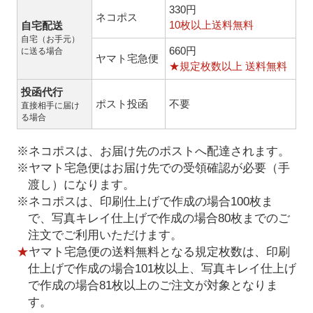
330円
ネコポス
10枚以上送料無料
自宅配送
自宅（お手元）
660円
に送る場合
ヤマト宅急便
★規定枚数以上 送料無料
投函代行
ポスト投函
不要
直接相手に届け
る場合
※ネコポスは、お届け先のポストへ配達されます。
※ヤマト宅急便はお届け先での受領確認が必要（手
渡し）になります。
※ネコポスは、印刷仕上げで作成の場合100枚ま
で、写真キレイ仕上げで作成の場合80枚までのご
注文でご利用いただけます。
★
ヤマト宅急便の送料無料となる規定枚数は、印刷
仕上げで作成の場合101枚以上、写真キレイ仕上げ
で作成の場合81枚以上のご注文が対象となりま
す。