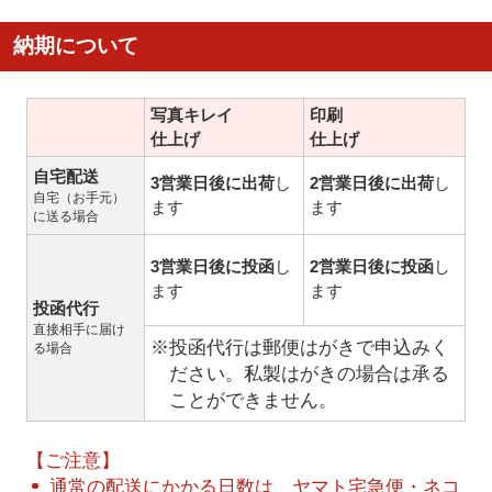
納期について
写真キレイ
印刷
仕上げ
仕上げ
自宅配送
3営業日後に出荷
し
2営業日後に出荷
し
自宅（お手元）
ます
ます
に送る場合
3営業日後に投函
し
2営業日後に投函
し
ます
ます
投函代行
直接相手に届け
※投函代行は郵便はがきで申込みく
る場合
ださい。私製はがきの場合は承る
ことができません。
【ご注意】
通常の配送にかかる日数は、ヤマト宅急便・ネコ