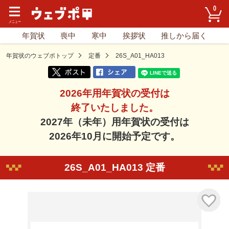
0
年賀状
喪中
寒中
挨拶状
推しから届く
年賀状のウェブポトップ
定番
26S_A01_HA013
2026年用年賀状の受付は
終了いたしました。
2027年（未年）用年賀状の受付は
2026年10月に開始予定です。
26S_A01_HA013 定番
気に入り