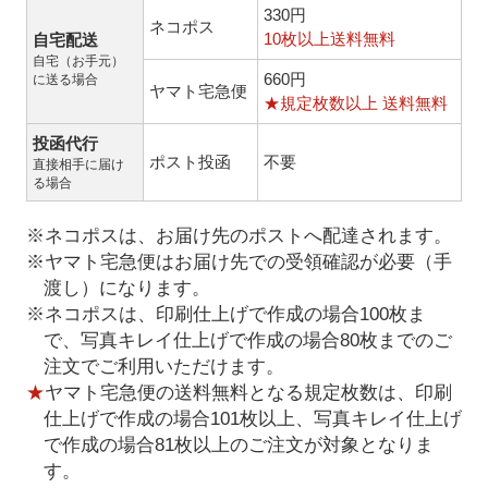
330円
ネコポス
10枚以上送料無料
自宅配送
自宅（お手元）
660円
に送る場合
ヤマト宅急便
★規定枚数以上 送料無料
投函代行
ポスト投函
不要
直接相手に届け
る場合
※ネコポスは、お届け先のポストへ配達されます。
※ヤマト宅急便はお届け先での受領確認が必要（手
渡し）になります。
※ネコポスは、印刷仕上げで作成の場合100枚ま
で、写真キレイ仕上げで作成の場合80枚までのご
注文でご利用いただけます。
★
ヤマト宅急便の送料無料となる規定枚数は、印刷
仕上げで作成の場合101枚以上、写真キレイ仕上げ
で作成の場合81枚以上のご注文が対象となりま
す。