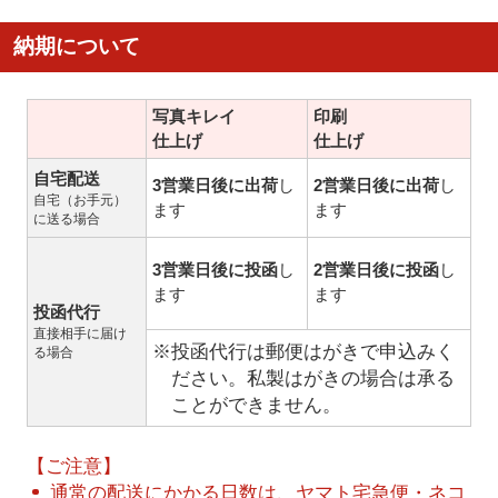
納期について
写真キレイ
印刷
仕上げ
仕上げ
自宅配送
3営業日後に出荷
し
2営業日後に出荷
し
自宅（お手元）
ます
ます
に送る場合
3営業日後に投函
し
2営業日後に投函
し
ます
ます
投函代行
直接相手に届け
※投函代行は郵便はがきで申込みく
る場合
ださい。私製はがきの場合は承る
ことができません。
【ご注意】
通常の配送にかかる日数は、ヤマト宅急便・ネコ