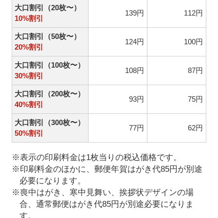
大口割引（20枚〜）
139円
112円
10%割引
大口割引（50枚〜）
124円
100円
20%割引
大口割引（100枚〜）
108円
87円
30%割引
大口割引（200枚〜）
93円
75円
40%割引
大口割引（300枚〜）
77円
62円
50%割引
※表示の印刷料金は1枚当りの税込価格です。
※印刷料金のほかに、郵便年賀はがき代85円が別途
必要になります。
※喪中はがき、寒中見舞い、挨拶状デザインの場
合、通常郵便はがき代85円が別途必要になりま
す。