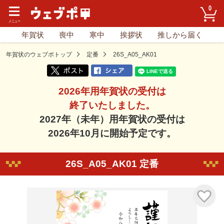
0
年賀状
喪中
寒中
挨拶状
推しから届く
年賀状のウェブポトップ
定番
26S_A05_AK01
2026年用年賀状の受付は
終了いたしました。
2027年（未年）用年賀状の受付は
2026年10月に開始予定です。
26S_A05_AK01 定番
気に入り