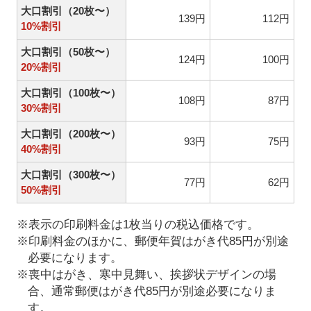
大口割引（20枚〜）
139円
112円
10%割引
大口割引（50枚〜）
124円
100円
20%割引
大口割引（100枚〜）
108円
87円
30%割引
大口割引（200枚〜）
93円
75円
40%割引
大口割引（300枚〜）
77円
62円
50%割引
※表示の印刷料金は1枚当りの税込価格です。
※印刷料金のほかに、郵便年賀はがき代85円が別途
必要になります。
※喪中はがき、寒中見舞い、挨拶状デザインの場
合、通常郵便はがき代85円が別途必要になりま
す。