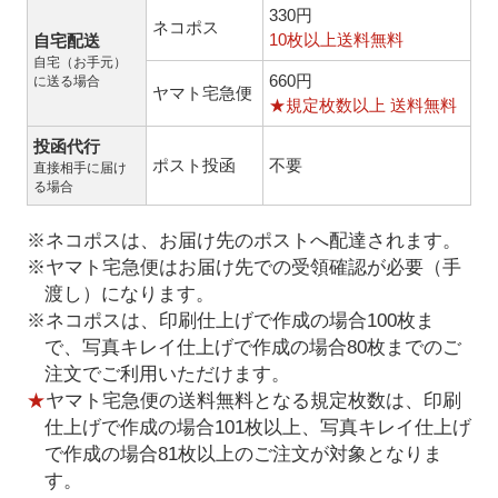
330円
ネコポス
10枚以上送料無料
自宅配送
自宅（お手元）
660円
に送る場合
ヤマト宅急便
★規定枚数以上 送料無料
投函代行
ポスト投函
不要
直接相手に届け
る場合
※ネコポスは、お届け先のポストへ配達されます。
※ヤマト宅急便はお届け先での受領確認が必要（手
渡し）になります。
※ネコポスは、印刷仕上げで作成の場合100枚ま
で、写真キレイ仕上げで作成の場合80枚までのご
注文でご利用いただけます。
★
ヤマト宅急便の送料無料となる規定枚数は、印刷
仕上げで作成の場合101枚以上、写真キレイ仕上げ
で作成の場合81枚以上のご注文が対象となりま
す。