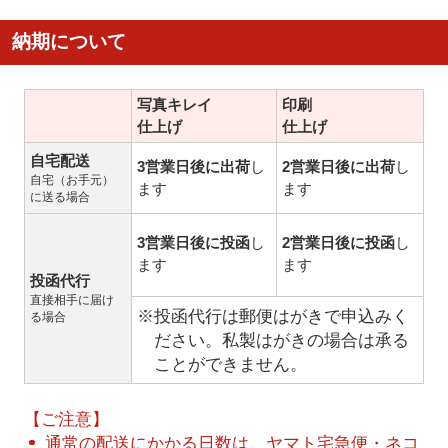
納期について
写真キレイ
印刷
仕上げ
仕上げ
自宅配送
3営業日後に出荷
し
2営業日後に出荷
し
自宅（お手元）
ます
ます
に送る場合
3営業日後に投函
し
2営業日後に投函
し
ます
ます
投函代行
直接相手に届け
※投函代行は郵便はがきで申込みく
る場合
ださい。私製はがきの場合は承る
ことができません。
【ご注意】
通常の配送にかかる日数は、ヤマト宅急便・ネコ