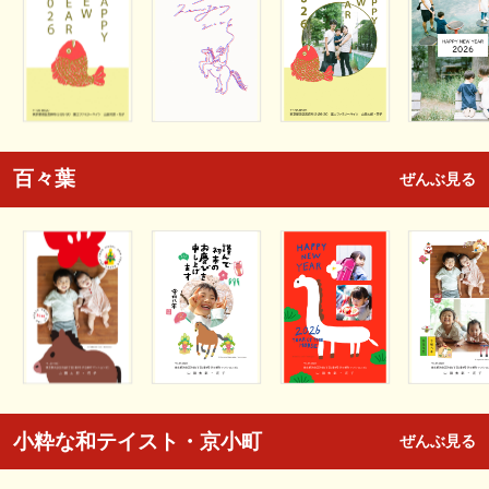
百々葉
ぜんぶ見る
小粋な和テイスト・京小町
ぜんぶ見る