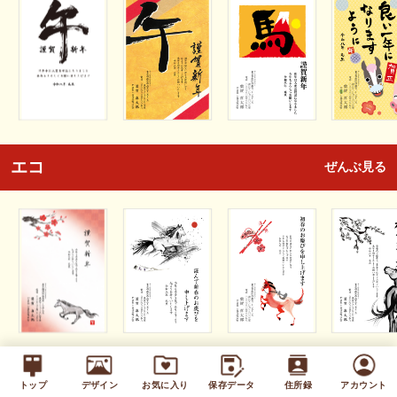
エコ
ぜんぶ見る
キッズ
ぜんぶ見る
トップ
デザイン
お気に入り
保存データ
住所録
アカウント