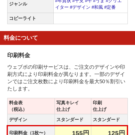
#年賀状
#干支
#午
#うま
#クリエ
ジャンル
イター
#デザイン
#和風
#定番
コピーライト
料金について
印刷料金
ウェブポの印刷サービスは、ご注文のデザインや印
刷方式により印刷料金が異なります。一部のデザイ
ンではご注文枚数により印刷料金を最大50％割引い
たします。
料金表
写真キレイ
印刷
（税込）
仕上げ
仕上げ
デザイン
スタンダード
スタンダード
155円
125円
印刷料金（1枚〜）