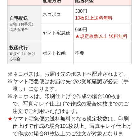
配送方法
配送料金
330円
ネコポス
10枚以上送料無料
自宅配送
自宅（お手元）
660円
に送る場合
ヤマト宅急便
★規定枚数以上 送料無料
投函代行
ポスト投函
不要
直接相手に届け
る場合
※ネコポスは、お届け先のポストへ配達されます。
※ヤマト宅急便はお届け先での受領確認が必要（手
渡し）になります。
※ネコポスは、印刷仕上げで作成の場合100枚ま
で、写真キレイ仕上げで作成の場合80枚までのご
注文でご利用いただけます。
★
ヤマト宅急便の送料無料となる規定枚数は、印刷
仕上げで作成の場合101枚以上、写真キレイ仕上げ
で作成の場合81枚以上のご注文が対象となりま