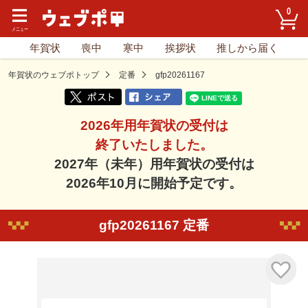
0
年賀状
喪中
寒中
挨拶状
推しから届く
年賀状のウェブポトップ
定番
gfp20261167
2026年用年賀状の受付は
終了いたしました。
2027年（未年）用年賀状の受付は
2026年10月に開始予定です。
gfp20261167 定番
気に入り