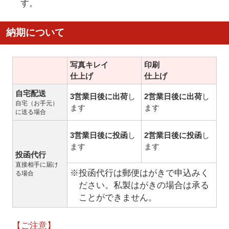
す。
納期について
写真キレイ
印刷
仕上げ
仕上げ
自宅配送
3営業日後に出荷
し
2営業日後に出荷
し
自宅（お手元）
ます
ます
に送る場合
3営業日後に投函
し
2営業日後に投函
し
ます
ます
投函代行
直接相手に届け
※投函代行は郵便はがきで申込みく
る場合
ださい。私製はがきの場合は承る
ことができません。
【ご注意】