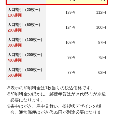
大口割引（20枚〜）
139円
112円
10%割引
大口割引（50枚〜）
124円
100円
20%割引
大口割引（100枚〜）
108円
87円
30%割引
大口割引（200枚〜）
93円
75円
40%割引
大口割引（300枚〜）
77円
62円
50%割引
※表示の印刷料金は1枚当りの税込価格です。
※印刷料金のほかに、郵便年賀はがき代85円が別途
必要になります。
※喪中はがき、寒中見舞い、挨拶状デザインの場
合、通常郵便はがき代85円が別途必要になりま