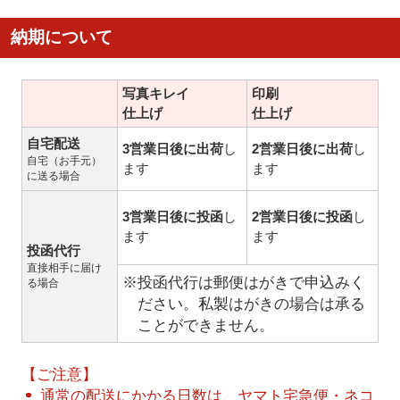
納期について
写真キレイ
印刷
仕上げ
仕上げ
自宅配送
3営業日後に出荷
し
2営業日後に出荷
し
自宅（お手元）
ます
ます
に送る場合
3営業日後に投函
し
2営業日後に投函
し
ます
ます
投函代行
直接相手に届け
※投函代行は郵便はがきで申込みく
る場合
ださい。私製はがきの場合は承る
ことができません。
【ご注意】
通常の配送にかかる日数は、ヤマト宅急便・ネコ