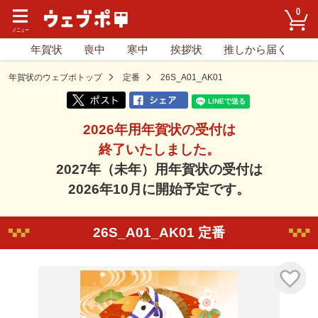
0
年賀状
喪中
寒中
挨拶状
推しから届く
年賀状のウェブポトップ
定番
26S_A01_AK01
2026年用年賀状の受付は
終了いたしました。
2027年（未年）用年賀状の受付は
2026年10月に開始予定です。
26S_A01_AK01 定番
気に入り