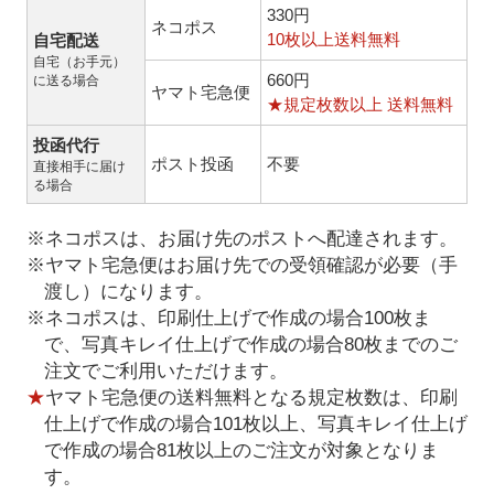
330円
ネコポス
10枚以上送料無料
自宅配送
自宅（お手元）
660円
に送る場合
ヤマト宅急便
★規定枚数以上 送料無料
投函代行
ポスト投函
不要
直接相手に届け
る場合
※ネコポスは、お届け先のポストへ配達されます。
※ヤマト宅急便はお届け先での受領確認が必要（手
渡し）になります。
※ネコポスは、印刷仕上げで作成の場合100枚ま
で、写真キレイ仕上げで作成の場合80枚までのご
注文でご利用いただけます。
★
ヤマト宅急便の送料無料となる規定枚数は、印刷
仕上げで作成の場合101枚以上、写真キレイ仕上げ
で作成の場合81枚以上のご注文が対象となりま
す。