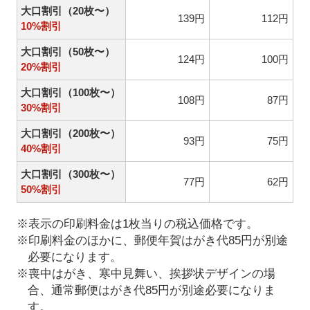
大口割引（20枚〜）
139円
112円
10%割引
大口割引（50枚〜）
124円
100円
20%割引
大口割引（100枚〜）
108円
87円
30%割引
大口割引（200枚〜）
93円
75円
40%割引
大口割引（300枚〜）
77円
62円
50%割引
※表示の印刷料金は1枚当りの税込価格です。
※印刷料金のほかに、郵便年賀はがき代85円が別途
必要になります。
※喪中はがき、寒中見舞い、挨拶状デザインの場
合、通常郵便はがき代85円が別途必要になりま
す。