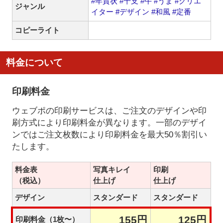
#年賀状
#干支
#午
#うま
#クリエ
ジャンル
イター
#デザイン
#和風
#定番
コピーライト
料金について
印刷料金
ウェブポの印刷サービスは、ご注文のデザインや印
刷方式により印刷料金が異なります。一部のデザイ
ンではご注文枚数により印刷料金を最大50％割引い
たします。
料金表
写真キレイ
印刷
（税込）
仕上げ
仕上げ
デザイン
スタンダード
スタンダード
155円
125円
印刷料金（1枚〜）