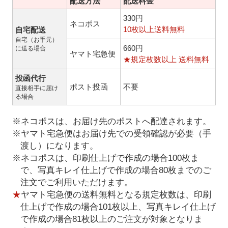
配送方法
配送料金
330円
ネコポス
10枚以上送料無料
自宅配送
自宅（お手元）
660円
に送る場合
ヤマト宅急便
★規定枚数以上 送料無料
投函代行
ポスト投函
不要
直接相手に届け
る場合
※ネコポスは、お届け先のポストへ配達されます。
※ヤマト宅急便はお届け先での受領確認が必要（手
渡し）になります。
※ネコポスは、印刷仕上げで作成の場合100枚ま
で、写真キレイ仕上げで作成の場合80枚までのご
注文でご利用いただけます。
★
ヤマト宅急便の送料無料となる規定枚数は、印刷
仕上げで作成の場合101枚以上、写真キレイ仕上げ
で作成の場合81枚以上のご注文が対象となりま