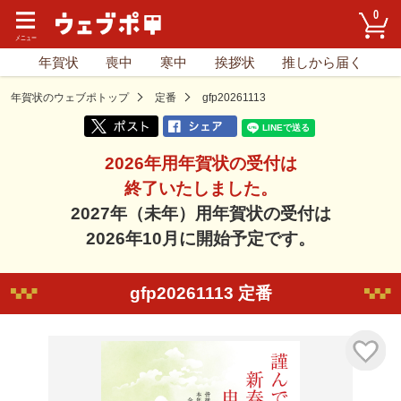
0
年賀状
喪中
寒中
挨拶状
推しから届く
年賀状のウェブポトップ
定番
gfp20261113
2026年用年賀状の受付は
終了いたしました。
2027年（未年）用年賀状の受付は
2026年10月に開始予定です。
gfp20261113 定番
気に入り