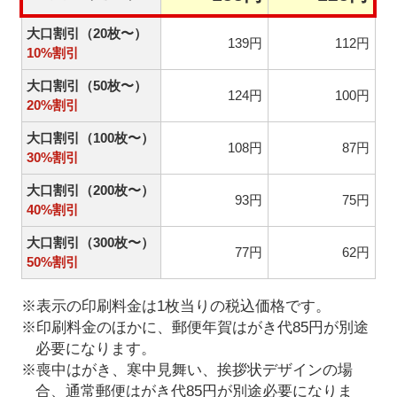
大口割引（20枚〜）
139円
112円
10%割引
大口割引（50枚〜）
124円
100円
20%割引
大口割引（100枚〜）
108円
87円
30%割引
大口割引（200枚〜）
93円
75円
40%割引
大口割引（300枚〜）
77円
62円
50%割引
※表示の印刷料金は1枚当りの税込価格です。
※印刷料金のほかに、郵便年賀はがき代85円が別途
必要になります。
※喪中はがき、寒中見舞い、挨拶状デザインの場
合、通常郵便はがき代85円が別途必要になりま