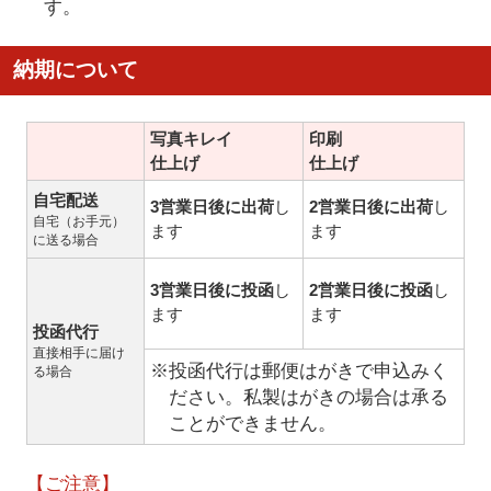
す。
納期について
写真キレイ
印刷
仕上げ
仕上げ
自宅配送
3営業日後に出荷
し
2営業日後に出荷
し
自宅（お手元）
ます
ます
に送る場合
3営業日後に投函
し
2営業日後に投函
し
ます
ます
投函代行
直接相手に届け
※投函代行は郵便はがきで申込みく
る場合
ださい。私製はがきの場合は承る
ことができません。
【ご注意】