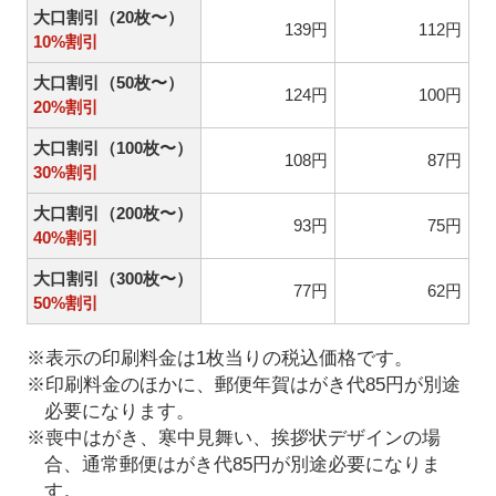
大口割引（20枚〜）
139円
112円
10%割引
大口割引（50枚〜）
124円
100円
20%割引
大口割引（100枚〜）
108円
87円
30%割引
大口割引（200枚〜）
93円
75円
40%割引
大口割引（300枚〜）
77円
62円
50%割引
※表示の印刷料金は1枚当りの税込価格です。
※印刷料金のほかに、郵便年賀はがき代85円が別途
必要になります。
※喪中はがき、寒中見舞い、挨拶状デザインの場
合、通常郵便はがき代85円が別途必要になりま
す。