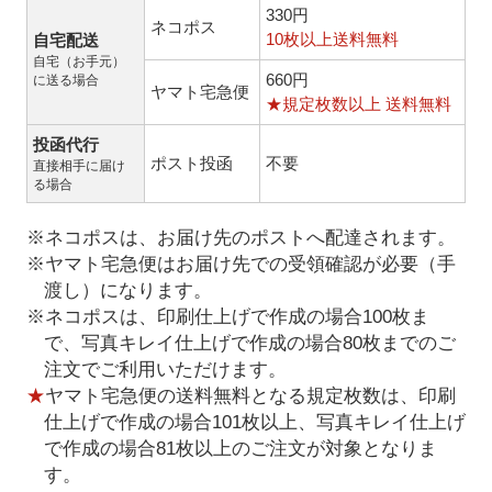
330円
ネコポス
10枚以上送料無料
自宅配送
自宅（お手元）
660円
に送る場合
ヤマト宅急便
★規定枚数以上 送料無料
投函代行
ポスト投函
不要
直接相手に届け
る場合
※ネコポスは、お届け先のポストへ配達されます。
※ヤマト宅急便はお届け先での受領確認が必要（手
渡し）になります。
※ネコポスは、印刷仕上げで作成の場合100枚ま
で、写真キレイ仕上げで作成の場合80枚までのご
注文でご利用いただけます。
★
ヤマト宅急便の送料無料となる規定枚数は、印刷
仕上げで作成の場合101枚以上、写真キレイ仕上げ
で作成の場合81枚以上のご注文が対象となりま
す。