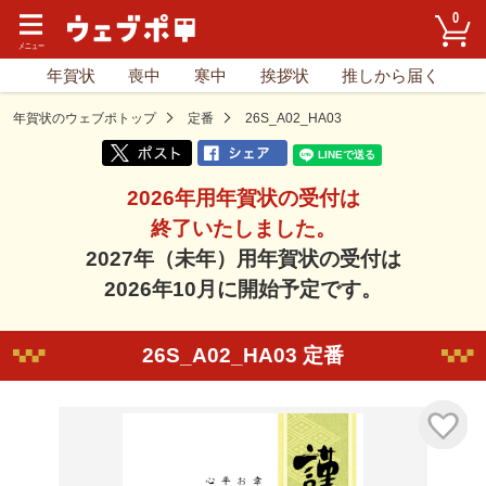
0
年賀状
喪中
寒中
挨拶状
推しから届く
年賀状のウェブポトップ
定番
26S_A02_HA03
2026年用年賀状の受付は
終了いたしました。
2027年（未年）用年賀状の受付は
2026年10月に開始予定です。
26S_A02_HA03 定番
気に入り