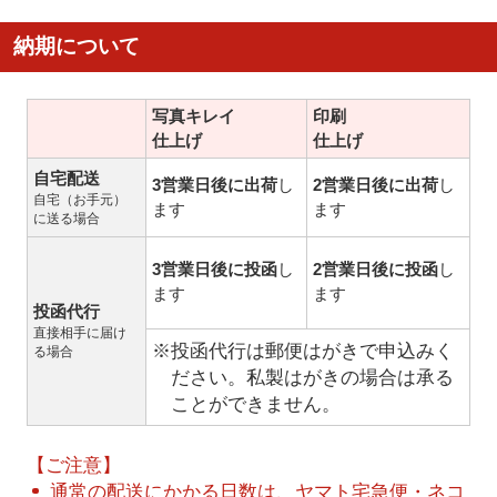
納期について
写真キレイ
印刷
仕上げ
仕上げ
自宅配送
3営業日後に出荷
し
2営業日後に出荷
し
自宅（お手元）
ます
ます
に送る場合
3営業日後に投函
し
2営業日後に投函
し
ます
ます
投函代行
直接相手に届け
※投函代行は郵便はがきで申込みく
る場合
ださい。私製はがきの場合は承る
ことができません。
【ご注意】
通常の配送にかかる日数は、ヤマト宅急便・ネコ