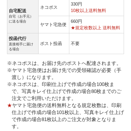
330円
ネコポス
10枚以上送料無料
自宅配送
自宅（お手元）
660円
に送る場合
ヤマト宅急便
★規定枚数以上 送料無料
投函代行
ポスト投函
不要
直接相手に届け
る場合
※ネコポスは、お届け先のポストへ配達されます。
※ヤマト宅急便はお届け先での受領確認が必要（手
渡し）になります。
※ネコポスは、印刷仕上げで作成の場合100枚ま
で、写真キレイ仕上げで作成の場合80枚までのご
注文でご利用いただけます。
★
ヤマト宅急便の送料無料となる規定枚数は、印刷
仕上げで作成の場合101枚以上、写真キレイ仕上げ
で作成の場合81枚以上のご注文が対象となりま
す。