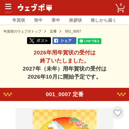
0
年賀状
喪中
寒中
挨拶状
推しから届く
年賀状のウェブポトップ
定番
001_0007
2026年用年賀状の受付は
終了いたしました。
2027年（未年）用年賀状の受付は
2026年10月に開始予定です。
001_0007 定番
気に入り