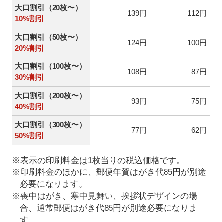
大口割引（20枚〜）
139円
112円
10%割引
大口割引（50枚〜）
124円
100円
20%割引
大口割引（100枚〜）
108円
87円
30%割引
大口割引（200枚〜）
93円
75円
40%割引
大口割引（300枚〜）
77円
62円
50%割引
※表示の印刷料金は1枚当りの税込価格です。
※印刷料金のほかに、郵便年賀はがき代85円が別途
必要になります。
※喪中はがき、寒中見舞い、挨拶状デザインの場
合、通常郵便はがき代85円が別途必要になりま
す。