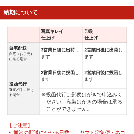
納期について
写真キレイ
印刷
仕上げ
仕上げ
自宅配送
3営業日後に出荷
し
2営業日後に出荷
し
自宅（お手元）
ます
ます
に送る場合
3営業日後に投函
し
2営業日後に投函
し
ます
ます
投函代行
直接相手に届け
※投函代行は郵便はがきで申込みく
る場合
ださい。私製はがきの場合は承る
ことができません。
【ご注意】
通常の配送にかかる日数は、ヤマト宅急便・ネコ