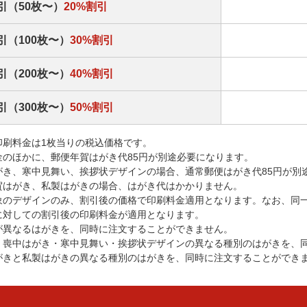
引（50枚〜）
20%割引
引（100枚〜）
30%割引
引（200枚〜）
40%割引
引（300枚〜）
50%割引
印刷料金は1枚当りの税込価格です。
金のほかに、郵便年賀はがき代85円が別途必要になります。
がき、寒中見舞い、挨拶状デザインの場合、通常郵便はがき代85円が別
賀はがき、私製はがきの場合、はがき代はかかりません。
象のデザインのみ、割引後の価格で印刷料金適用となります。なお、同
に対しての割引後の印刷料金が適用となります。
が異なるはがきを、同時に注文することができません。
・喪中はがき・寒中見舞い・挨拶状デザインの異なる種別のはがきを、
がきと私製はがきの異なる種別のはがきを、同時に注文することができ