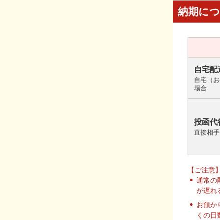
納期に
自宅配
自宅（お
場合
投函代
直接相手
【ご注意
通常の
が遅れ
お預か
くの日