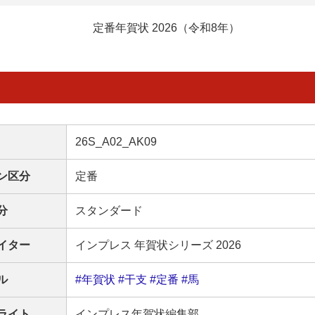
定番年賀状 2026（令和8年）
26S_A02_AK09
ン区分
定番
分
スタンダード
イター
インプレス 年賀状シリーズ 2026
ル
#年賀状
#干支
#定番
#馬
ライト
インプレス年賀状編集部