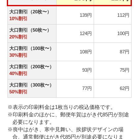
大口割引（20枚〜）
139円
112円
10%割引
大口割引（50枚〜）
124円
100円
20%割引
大口割引（100枚〜）
108円
87円
30%割引
大口割引（200枚〜）
93円
75円
40%割引
大口割引（300枚〜）
77円
62円
50%割引
※表示の印刷料金は1枚当りの税込価格です。
※印刷料金のほかに、郵便年賀はがき代85円が別途
必要になります。
※喪中はがき、寒中見舞い、挨拶状デザインの場
合、通常郵便はがき代85円が別途必要になりま