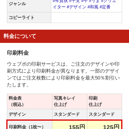
#年賀状
#干支
#午
#うま
#クリエ
ジャンル
イター
#デザイン
#和風
#定番
コピーライト
料金について
印刷料金
ウェブポの印刷サービスは、ご注文のデザインや印
刷方式により印刷料金が異なります。一部のデザイ
ンではご注文枚数により印刷料金を最大50％割引い
たします。
料金表
写真キレイ
印刷
（税込）
仕上げ
仕上げ
デザイン
スタンダード
スタンダード
155円
125円
印刷料金（1枚〜）