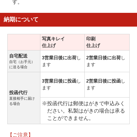
す。
納期について
写真キレイ
印刷
仕上げ
仕上げ
自宅配送
3営業日後に出荷
し
2営業日後に出荷
し
自宅（お手元）
ます
ます
に送る場合
3営業日後に投函
し
2営業日後に投函
し
ます
ます
投函代行
直接相手に届け
※投函代行は郵便はがきで申込みく
る場合
ださい。私製はがきの場合は承る
ことができません。
【ご注意】