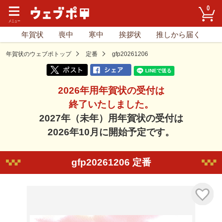
0
年賀状
喪中
寒中
挨拶状
推しから届く
年賀状のウェブポトップ
定番
gfp20261206
2026年用年賀状の受付は
終了いたしました。
2027年（未年）用年賀状の受付は
2026年10月に開始予定です。
gfp20261206 定番
気に入り