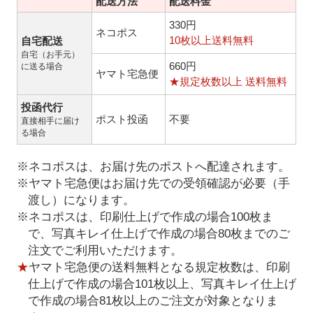
配送方法
配送料金
330円
ネコポス
10枚以上送料無料
自宅配送
自宅（お手元）
660円
に送る場合
ヤマト宅急便
★規定枚数以上 送料無料
投函代行
ポスト投函
不要
直接相手に届け
る場合
※ネコポスは、お届け先のポストへ配達されます。
※ヤマト宅急便はお届け先での受領確認が必要（手
渡し）になります。
※ネコポスは、印刷仕上げで作成の場合100枚ま
で、写真キレイ仕上げで作成の場合80枚までのご
注文でご利用いただけます。
★
ヤマト宅急便の送料無料となる規定枚数は、印刷
仕上げで作成の場合101枚以上、写真キレイ仕上げ
で作成の場合81枚以上のご注文が対象となりま