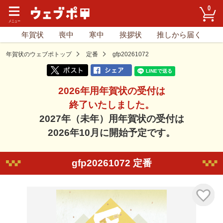
0
年賀状
喪中
寒中
挨拶状
推しから届く
年賀状のウェブポトップ
定番
gfp20261072
2026年用年賀状の受付は
終了いたしました。
2027年（未年）用年賀状の受付は
2026年10月に開始予定です。
gfp20261072 定番
気に入り