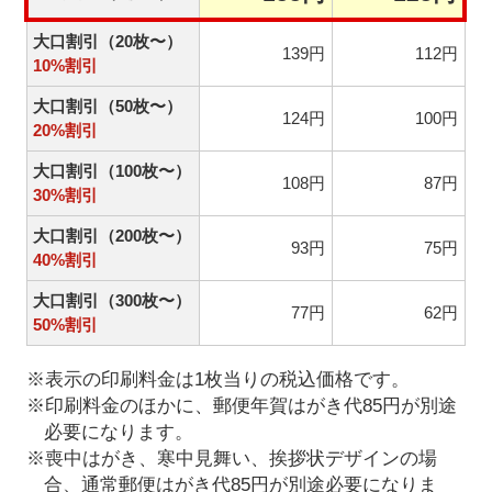
大口割引（20枚〜）
139円
112円
10%割引
大口割引（50枚〜）
124円
100円
20%割引
大口割引（100枚〜）
108円
87円
30%割引
大口割引（200枚〜）
93円
75円
40%割引
大口割引（300枚〜）
77円
62円
50%割引
※表示の印刷料金は1枚当りの税込価格です。
※印刷料金のほかに、郵便年賀はがき代85円が別途
必要になります。
※喪中はがき、寒中見舞い、挨拶状デザインの場
合、通常郵便はがき代85円が別途必要になりま