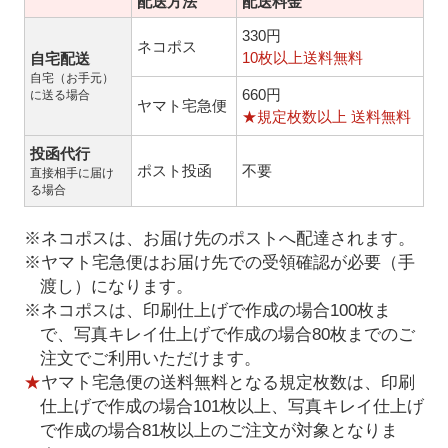
配送方法
配送料金
330円
ネコポス
10枚以上送料無料
自宅配送
自宅（お手元）
660円
に送る場合
ヤマト宅急便
★規定枚数以上 送料無料
投函代行
ポスト投函
不要
直接相手に届け
る場合
※ネコポスは、お届け先のポストへ配達されます。
※ヤマト宅急便はお届け先での受領確認が必要（手
渡し）になります。
※ネコポスは、印刷仕上げで作成の場合100枚ま
で、写真キレイ仕上げで作成の場合80枚までのご
注文でご利用いただけます。
★
ヤマト宅急便の送料無料となる規定枚数は、印刷
仕上げで作成の場合101枚以上、写真キレイ仕上げ
で作成の場合81枚以上のご注文が対象となりま