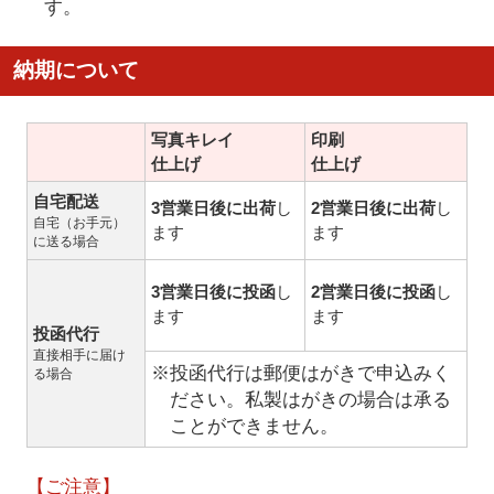
す。
納期について
写真キレイ
印刷
仕上げ
仕上げ
自宅配送
3営業日後に出荷
し
2営業日後に出荷
し
自宅（お手元）
ます
ます
に送る場合
3営業日後に投函
し
2営業日後に投函
し
ます
ます
投函代行
直接相手に届け
※投函代行は郵便はがきで申込みく
る場合
ださい。私製はがきの場合は承る
ことができません。
【ご注意】