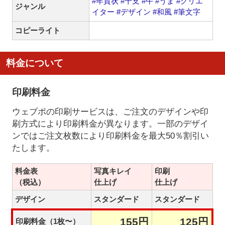
#年賀状
#干支
#午
#うま
#クリエ
ジャンル
イター
#デザイン
#和風
#筆文字
コピーライト
料金について
印刷料金
ウェブポの印刷サービスは、ご注文のデザインや印
刷方式により印刷料金が異なります。一部のデザイ
ンではご注文枚数により印刷料金を最大50％割引い
たします。
料金表
写真キレイ
印刷
（税込）
仕上げ
仕上げ
デザイン
スタンダード
スタンダード
155円
125円
印刷料金（1枚〜）