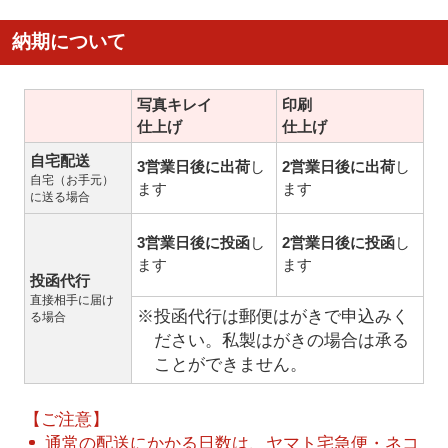
納期について
写真キレイ
印刷
仕上げ
仕上げ
自宅配送
3営業日後に出荷
し
2営業日後に出荷
し
自宅（お手元）
ます
ます
に送る場合
3営業日後に投函
し
2営業日後に投函
し
ます
ます
投函代行
直接相手に届け
※投函代行は郵便はがきで申込みく
る場合
ださい。私製はがきの場合は承る
ことができません。
【ご注意】
通常の配送にかかる日数は、ヤマト宅急便・ネコ