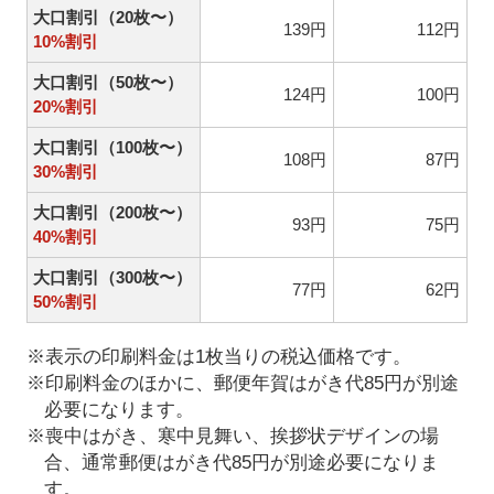
大口割引（20枚〜）
139円
112円
10%割引
大口割引（50枚〜）
124円
100円
20%割引
大口割引（100枚〜）
108円
87円
30%割引
大口割引（200枚〜）
93円
75円
40%割引
大口割引（300枚〜）
77円
62円
50%割引
※表示の印刷料金は1枚当りの税込価格です。
※印刷料金のほかに、郵便年賀はがき代85円が別途
必要になります。
※喪中はがき、寒中見舞い、挨拶状デザインの場
合、通常郵便はがき代85円が別途必要になりま
す。