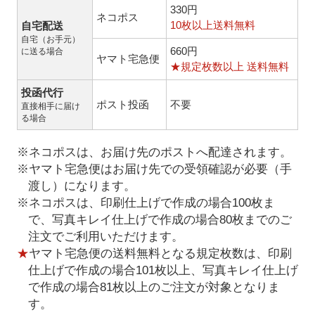
330円
ネコポス
10枚以上送料無料
自宅配送
自宅（お手元）
660円
に送る場合
ヤマト宅急便
★規定枚数以上 送料無料
投函代行
ポスト投函
不要
直接相手に届け
る場合
※ネコポスは、お届け先のポストへ配達されます。
※ヤマト宅急便はお届け先での受領確認が必要（手
渡し）になります。
※ネコポスは、印刷仕上げで作成の場合100枚ま
で、写真キレイ仕上げで作成の場合80枚までのご
注文でご利用いただけます。
★
ヤマト宅急便の送料無料となる規定枚数は、印刷
仕上げで作成の場合101枚以上、写真キレイ仕上げ
で作成の場合81枚以上のご注文が対象となりま
す。