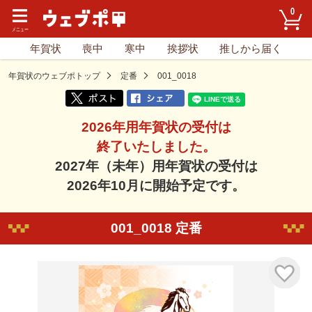
0
年賀状
喪中
寒中
挨拶状
推しから届く
年賀状のウェブポトップ
定番
001_0018
2026年用年賀状の受付は
終了いたしました。
2027年（未年）用年賀状の受付は
2026年10月に開始予定です。
001_0018 定番
気に入り