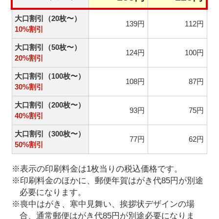
大口割引（20枚〜）
139円
112円
10%割引
大口割引（50枚〜）
124円
100円
20%割引
大口割引（100枚〜）
108円
87円
30%割引
大口割引（200枚〜）
93円
75円
40%割引
大口割引（300枚〜）
77円
62円
50%割引
※表示の印刷料金は1枚当りの税込価格です。
※印刷料金のほかに、郵便年賀はがき代85円が別途
必要になります。
※喪中はがき、寒中見舞い、挨拶状デザインの場
合、通常郵便はがき代85円が別途必要になりま