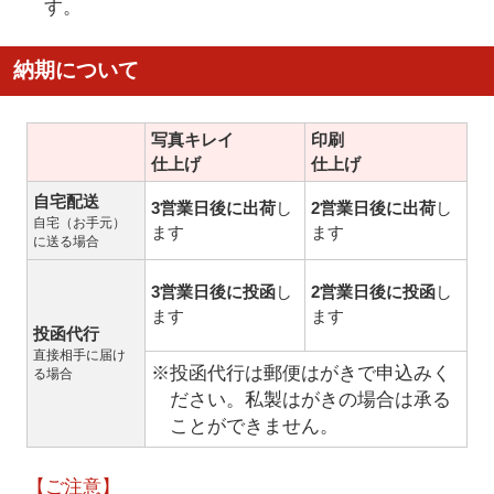
す。
納期について
写真キレイ
印刷
仕上げ
仕上げ
自宅配送
3営業日後に出荷
し
2営業日後に出荷
し
自宅（お手元）
ます
ます
に送る場合
3営業日後に投函
し
2営業日後に投函
し
ます
ます
投函代行
直接相手に届け
※投函代行は郵便はがきで申込みく
る場合
ださい。私製はがきの場合は承る
ことができません。
【ご注意】