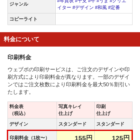
#年賀状
#干支
#午
#うま
#クリエ
ジャンル
イター
#デザイン
#和風
#定番
コピーライト
料金について
印刷料金
ウェブポの印刷サービスは、ご注文のデザインや印
刷方式により印刷料金が異なります。一部のデザイ
ンではご注文枚数により印刷料金を最大50％割引い
たします。
料金表
写真キレイ
印刷
（税込）
仕上げ
仕上げ
デザイン
スタンダード
スタンダード
155円
125円
印刷料金（1枚〜）