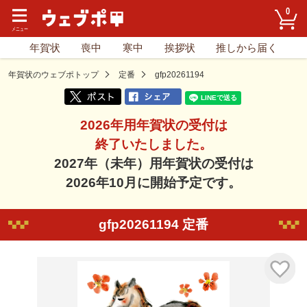
0
年賀状
喪中
寒中
挨拶状
推しから届く
年賀状のウェブポトップ
定番
gfp20261194
2026年用年賀状の受付は
終了いたしました。
2027年（未年）用年賀状の受付は
2026年10月に開始予定です。
gfp20261194 定番
気に入り