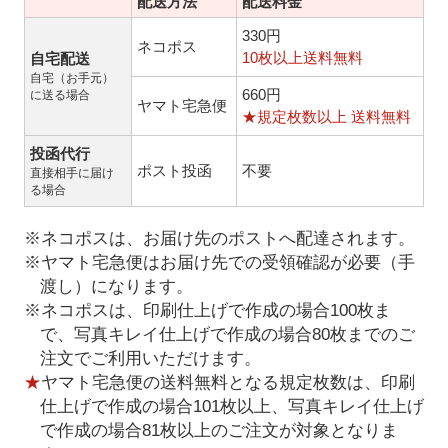
配送方法
配送料金
330円
ネコポス
10枚以上送料無料
自宅配送
自宅（お手元）
660円
に送る場合
ヤマト宅急便
★規定枚数以上 送料無料
投函代行
ポスト投函
不要
直接相手に届け
る場合
※ネコポスは、お届け先のポストへ配達されます。
※ヤマト宅急便はお届け先での受領確認が必要（手
渡し）になります。
※ネコポスは、印刷仕上げで作成の場合100枚ま
で、写真キレイ仕上げで作成の場合80枚までのご
注文でご利用いただけます。
★
ヤマト宅急便の送料無料となる規定枚数は、印刷
仕上げで作成の場合101枚以上、写真キレイ仕上げ
で作成の場合81枚以上のご注文が対象となりま