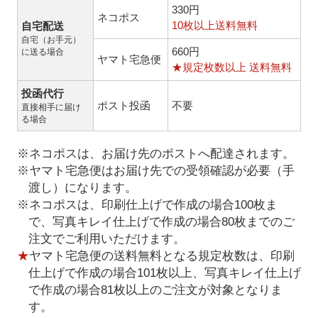
330円
ネコポス
10枚以上送料無料
自宅配送
自宅（お手元）
660円
に送る場合
ヤマト宅急便
★規定枚数以上 送料無料
投函代行
ポスト投函
不要
直接相手に届け
る場合
※ネコポスは、お届け先のポストへ配達されます。
※ヤマト宅急便はお届け先での受領確認が必要（手
渡し）になります。
※ネコポスは、印刷仕上げで作成の場合100枚ま
で、写真キレイ仕上げで作成の場合80枚までのご
注文でご利用いただけます。
★
ヤマト宅急便の送料無料となる規定枚数は、印刷
仕上げで作成の場合101枚以上、写真キレイ仕上げ
で作成の場合81枚以上のご注文が対象となりま
す。