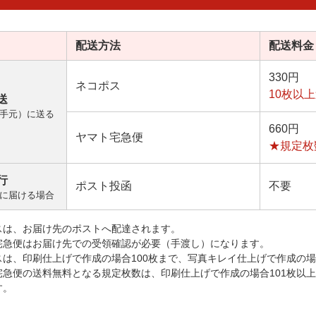
配送方法
配送料金
330円
ネコポス
10枚以
送
手元）に送る
660円
ヤマト宅急便
★規定枚
行
ポスト投函
不要
に届ける場合
スは、お届け先のポストへ配達されます。
宅急便はお届け先での受領確認が必要（手渡し）になります。
スは、印刷仕上げで作成の場合100枚まで、写真キレイ仕上げで作成の場
宅急便の送料無料となる規定枚数は、印刷仕上げで作成の場合101枚以
す。