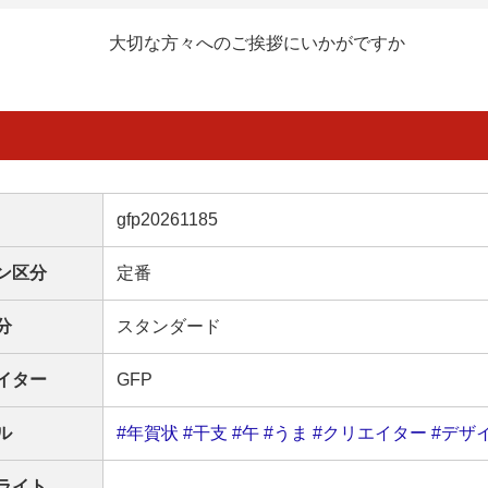
大切な方々へのご挨拶にいかがですか
gfp20261185
ン区分
定番
分
スタンダード
イター
GFP
ル
#年賀状
#干支
#午
#うま
#クリエイター
#デザ
ライト