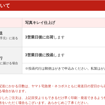
ついて
写真キレイ
仕上げ
送
3営業日後に出荷
します
手元）に送る
3営業日後に投函
します
行
に届ける場合
※投函代行は郵便はがきで申込みください。私製はが
】
配送にかかる日数は、ヤマト宅急便・ネコポスともに発送日の翌日から
る場合があります。
りしたご注文は、上記目安よりもできるだけ早く印刷・発送できるよう
数をいただく場合もございます。あらかじめご了承ください。