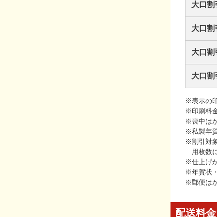
大口割
大口割
大口割
大口割
※表示の
※印刷料
※喪中は
※私製年
※割引対
用枚数
※仕上げ
※年賀状
※郵便は
配送料金