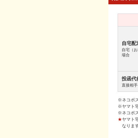
自宅配
自宅（お
場合
投函代
直接相手
※ネコポ
※ヤマト
※ネコポ
★
ヤマト
なりま