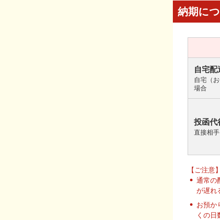
納期に
自宅配
自宅（お
場合
投函代
直接相手
【ご注意
通常の
が遅れ
お預か
くの日