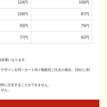
124円
100円
108円
87円
93円
75円
77円
62円
途必要になります。
一デザインを同一カート内で複数回ご注文の場合、1回のご利
同時に注文することができません。
ません。