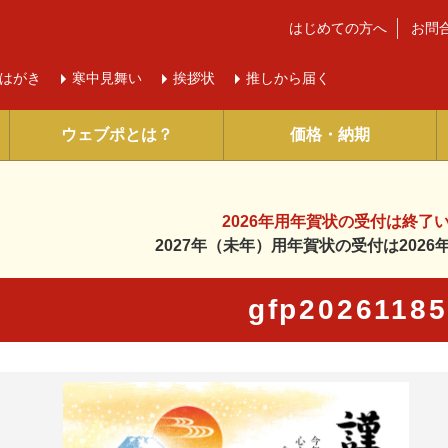
はじめての方へ
お問
はがき
寒中
見舞い
挨拶状
推しから届く
ウェブポとは？
価格・納期
2026年用年賀状の受付は
終了
2027年（未年）用年賀状の受付は
202
gfp2026118
に入り