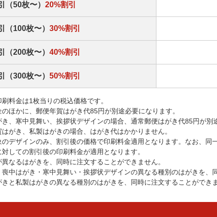
引（50枚〜）
20%割引
引（100枚〜）
30%割引
引（200枚〜）
40%割引
引（300枚〜）
50%割引
印刷料金は1枚当りの税込価格です。
金のほかに、郵便年賀はがき代85円が別途必要になります。
がき、寒中見舞い、挨拶状デザインの場合、通常郵便はがき代85円が別
賀はがき、私製はがきの場合、はがき代はかかりません。
象のデザインのみ、割引後の価格で印刷料金適用となります。なお、同
に対しての割引後の印刷料金が適用となります。
が異なるはがきを、同時に注文することができません。
・喪中はがき・寒中見舞い・挨拶状デザインの異なる種別のはがきを、
がきと私製はがきの異なる種別のはがきを、同時に注文することができ