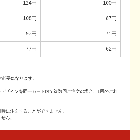
124円
100円
108円
87円
93円
75円
77円
62円
途必要になります。
一デザインを同一カート内で複数回ご注文の場合、1回のご利
同時に注文することができません。
ません。