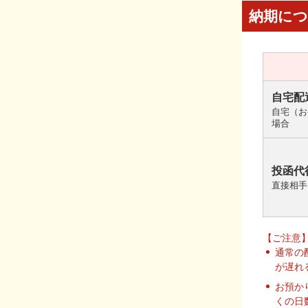
納期に
自宅配
自宅（お
場合
投函代
直接相手
【ご注意
通常の
が遅れ
お預か
くの日