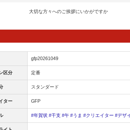
大切な方々へのご挨拶にいかがですか
gfp20261049
ン区分
定番
分
スタンダード
イター
GFP
ル
#年賀状
#干支
#午
#うま
#クリエイター
#デザ
ライト