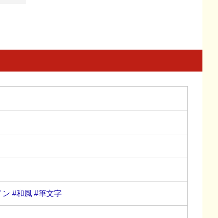
イン
#和風
#筆文字