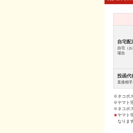
自宅配
自宅（お
場合
投函代
直接相手
※ネコポ
※ヤマト
※ネコポ
★
ヤマト
なりま