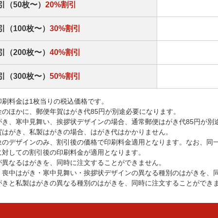
引（50枚〜）
20%割引
引（100枚〜）
30%割引
引（200枚〜）
40%割引
引（300枚〜）
50%割引
印刷料金は1枚当りの税込価格です。
金のほかに、郵便年賀はがき代85円が別途必要になります。
がき、寒中見舞い、挨拶状デザインの場合、通常郵便はがき代85円が別
賀はがき、私製はがきの場合、はがき代はかかりません。
象のデザインのみ、割引後の価格で印刷料金適用となります。なお、同
に対しての割引後の印刷料金が適用となります。
が異なるはがきを、同時に注文することができません。
・喪中はがき・寒中見舞い・挨拶状デザインの異なる種別のはがきを、
がきと私製はがきの異なる種別のはがきを、同時に注文することができ