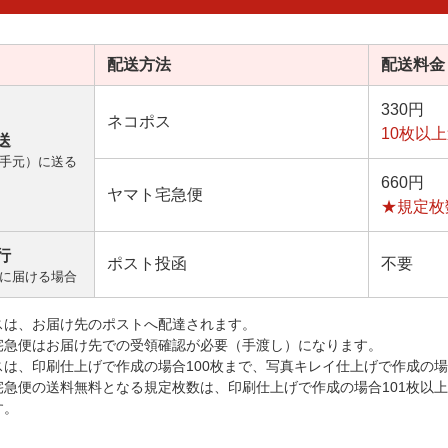
配送方法
配送料金
330円
ネコポス
10枚以
送
手元）に送る
660円
ヤマト宅急便
★規定枚
行
ポスト投函
不要
に届ける場合
スは、お届け先のポストへ配達されます。
宅急便はお届け先での受領確認が必要（手渡し）になります。
スは、印刷仕上げで作成の場合100枚まで、写真キレイ仕上げで作成の場
宅急便の送料無料となる規定枚数は、印刷仕上げで作成の場合101枚以
す。