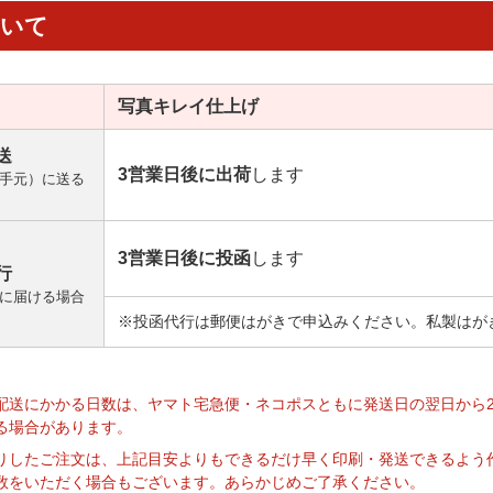
ついて
写真キレイ
仕上げ
送
3営業日後に出荷
します
手元）に送る
3営業日後に投函
します
行
に届ける場合
※投函代行は郵便はがきで申込みください。私製はが
】
配送にかかる日数は、ヤマト宅急便・ネコポスともに発送日の翌日から
る場合があります。
りしたご注文は、上記目安よりもできるだけ早く印刷・発送できるよう
数をいただく場合もございます。あらかじめご了承ください。