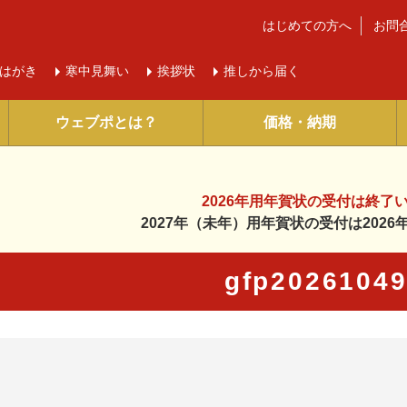
はじめての方へ
お問
はがき
寒中
見舞い
挨拶状
推しから届く
ウェブポとは？
価格・納期
2026年用年賀状の受付は
終了
2027年（未年）用年賀状の受付は
202
gfp2026104
に入り