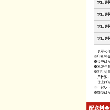
大口割
大口割
大口割
大口割
※表示の
※印刷料
※喪中は
※私製年
※割引対
用枚数
※仕上げ
※年賀状
※郵便は
配送料金