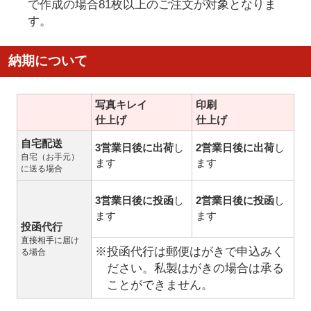
で作成の場合81枚以上のご注文が対象となりま
す。
納期について
写真キレイ
印刷
仕上げ
仕上げ
自宅配送
3営業日後に出荷
し
2営業日後に出荷
し
自宅（お手元）
ます
ます
に送る場合
3営業日後に投函
し
2営業日後に投函
し
ます
ます
投函代行
直接相手に届け
※投函代行は郵便はがきで申込みく
る場合
ださい。私製はがきの場合は承る
ことができません。