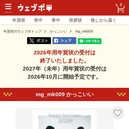
0
年賀状
喪中
寒中
挨拶状
推しから届く
年賀状のウェブポトップ
かっこいい
mg_mk009
2026年用年賀状の受付は
終了いたしました。
2027年（未年）用年賀状の受付は
2026年10月に開始予定です。
mg_mk009 かっこいい
気に入り