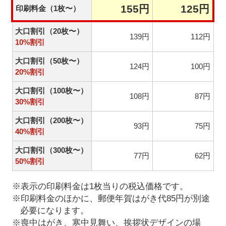
155円
125円
印刷料金（1枚〜）
大口割引（20枚〜）
139円
112円
10%割引
大口割引（50枚〜）
124円
100円
20%割引
大口割引（100枚〜）
108円
87円
30%割引
大口割引（200枚〜）
93円
75円
40%割引
大口割引（300枚〜）
77円
62円
50%割引
※表示の印刷料金は1枚当りの税込価格です。
※印刷料金のほかに、郵便年賀はがき代85円が別途
必要になります。
※喪中はがき、寒中見舞い、挨拶状デザインの場