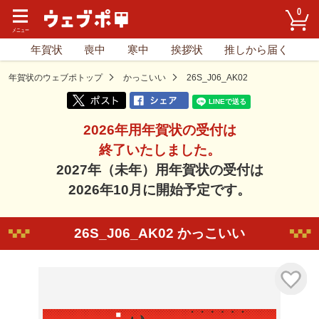
0
年賀状
喪中
寒中
挨拶状
推しから届く
年賀状のウェブポトップ
かっこいい
26S_J06_AK02
2026年用年賀状の受付は
終了いたしました。
2027年（未年）用年賀状の受付は
2026年10月に開始予定です。
26S_J06_AK02 かっこいい
気に入り