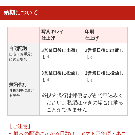
納期について
写真キレイ
印刷
仕上げ
仕上げ
自宅配送
3営業日後に出荷
し
2営業日後に出荷
し
自宅（お手元）
ます
ます
に送る場合
3営業日後に投函
し
2営業日後に投函
し
ます
ます
投函代行
直接相手に届け
※投函代行は郵便はがきで申込みく
る場合
ださい。私製はがきの場合は承る
ことができません。
【ご注意】
通常の配送にかかる日数は、ヤマト宅急便・ネコ