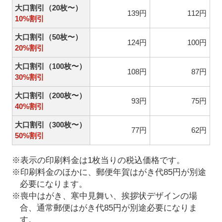
大口割引（20枚〜）
139円
112円
10%割引
大口割引（50枚〜）
124円
100円
20%割引
大口割引（100枚〜）
108円
87円
30%割引
大口割引（200枚〜）
93円
75円
40%割引
大口割引（300枚〜）
77円
62円
50%割引
※表示の印刷料金は1枚当りの税込価格です。
※印刷料金のほかに、郵便年賀はがき代85円が別途
必要になります。
※喪中はがき、寒中見舞い、挨拶状デザインの場
合、通常郵便はがき代85円が別途必要になりま
す。