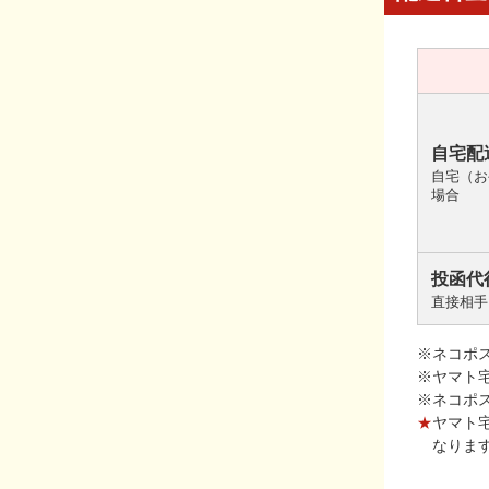
自宅配
自宅（お
場合
投函代
直接相手
※ネコポ
※ヤマト
※ネコポ
★
ヤマト
なりま