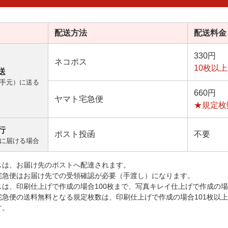
配送方法
配送料金
330円
ネコポス
10枚以
送
手元）に送る
660円
ヤマト宅急便
★規定枚
行
ポスト投函
不要
に届ける場合
スは、お届け先のポストへ配達されます。
宅急便はお届け先での受領確認が必要（手渡し）になります。
スは、印刷仕上げで作成の場合100枚まで、写真キレイ仕上げで作成の場
宅急便の送料無料となる規定枚数は、印刷仕上げで作成の場合101枚以
す。