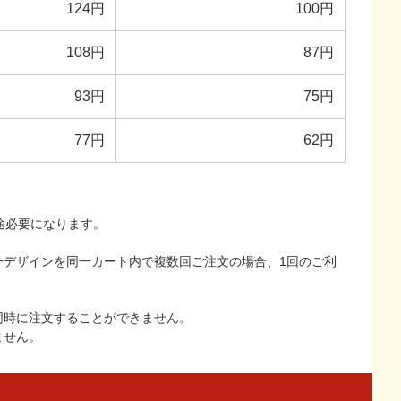
124円
100円
108円
87円
93円
75円
77円
62円
途必要になります。
一デザインを同一カート内で複数回ご注文の場合、1回のご利
同時に注文することができません。
ません。