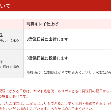
ついて
写真キレイ
仕上げ
送
3営業日後に出荷
します
手元）に送る
3営業日後に投函
します
行
に届ける場合
※投函代行は郵便はがきで申込みください。私製はが
】
配送にかかる日数は、ヤマト宅急便・ネコポスともに発送日の翌日から
る場合があります。
りしたご注文は、上記目安よりもできるだけ早く印刷・発送できるよう
数をいただく場合もございます。あらかじめご了承ください。