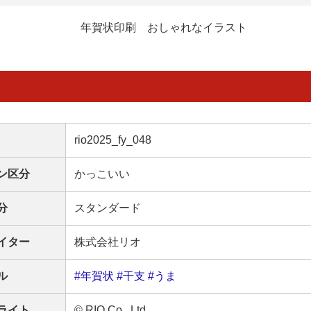
年賀状印刷 おしゃれなイラスト
rio2025_fy_048
ン区分
かっこいい
分
スタンダード
イター
株式会社リオ
ル
#年賀状
#干支
#うま
ライト
© RIO Co., Ltd