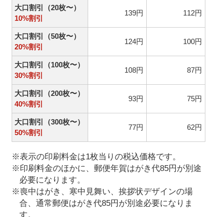
大口割引（20枚〜）
139円
112円
10%割引
大口割引（50枚〜）
124円
100円
20%割引
大口割引（100枚〜）
108円
87円
30%割引
大口割引（200枚〜）
93円
75円
40%割引
大口割引（300枚〜）
77円
62円
50%割引
※表示の印刷料金は1枚当りの税込価格です。
※印刷料金のほかに、郵便年賀はがき代85円が別途
必要になります。
※喪中はがき、寒中見舞い、挨拶状デザインの場
合、通常郵便はがき代85円が別途必要になりま
す。