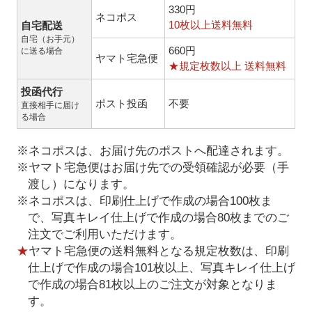
330円
ネコポス
10枚以上送料無料
自宅配送
自宅（お手元）
660円
に送る場合
ヤマト宅急便
★規定枚数以上 送料無料
投函代行
ポスト投函
不要
直接相手に届け
る場合
※ネコポスは、お届け先のポストへ配達されます。
※ヤマト宅急便はお届け先での受領確認が必要（手
渡し）になります。
※ネコポスは、印刷仕上げで作成の場合100枚ま
で、写真キレイ仕上げで作成の場合80枚までのご
注文でご利用いただけます。
★
ヤマト宅急便の送料無料となる規定枚数は、印刷
仕上げで作成の場合101枚以上、写真キレイ仕上げ
で作成の場合81枚以上のご注文が対象となりま
す。