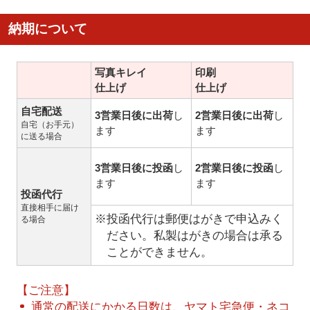
納期について
写真キレイ
印刷
仕上げ
仕上げ
自宅配送
3営業日後に出荷
し
2営業日後に出荷
し
自宅（お手元）
ます
ます
に送る場合
3営業日後に投函
し
2営業日後に投函
し
ます
ます
投函代行
直接相手に届け
※投函代行は郵便はがきで申込みく
る場合
ださい。私製はがきの場合は承る
ことができません。
【ご注意】
通常の配送にかかる日数は、ヤマト宅急便・ネコ