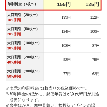
155円
125円
印刷料金（1枚〜）
大口割引（20枚〜）
139円
112円
10%割引
大口割引（50枚〜）
124円
100円
20%割引
大口割引（100枚〜）
108円
87円
30%割引
大口割引（200枚〜）
93円
75円
40%割引
大口割引（300枚〜）
77円
62円
50%割引
※表示の印刷料金は1枚当りの税込価格です。
※印刷料金のほかに、郵便年賀はがき代85円が別途
必要になります。
※喪中はがき、寒中見舞い、挨拶状デザインの場