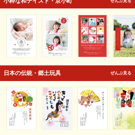
小粋な和テイスト・京小町
ぜんぶ見る
日本の伝統・郷土玩具
ぜんぶ見る