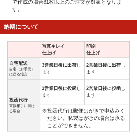
で作成の場合81枚以上のご注文が対象となりま
す。
納期について
写真キレイ
印刷
仕上げ
仕上げ
自宅配送
3営業日後に出荷
し
2営業日後に出荷
し
自宅（お手元）
ます
ます
に送る場合
3営業日後に投函
し
2営業日後に投函
し
ます
ます
投函代行
直接相手に届け
※投函代行は郵便はがきで申込みく
る場合
ださい。私製はがきの場合は承る
ことができません。