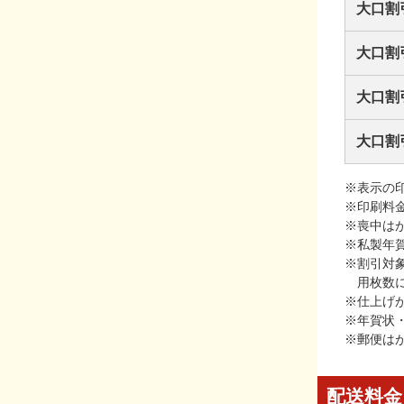
大口割
大口割
大口割
大口割
※表示の
※印刷料
※喪中は
※私製年
※割引対
用枚数
※仕上げ
※年賀状
※郵便は
配送料金