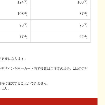
124円
100円
108円
87円
93円
75円
77円
62円
途必要になります。
一デザインを同一カート内で複数回ご注文の場合、1回のご利
同時に注文することができません。
ません。