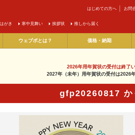
はじめての方へ
お問
はがき
寒中
見舞い
挨拶状
推しから届く
ウェブポとは？
価格・納期
2026年用年賀状の受付は
終了
2027年（未年）用年賀状の受付は
202
gfp20260817
に入り