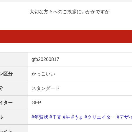
大切な方々へのご挨拶にいかがですか
gfp20260817
ン区分
かっこいい
分
スタンダード
イター
GFP
ル
#年賀状
#干支
#午
#うま
#クリエイター
#デザ
ライト