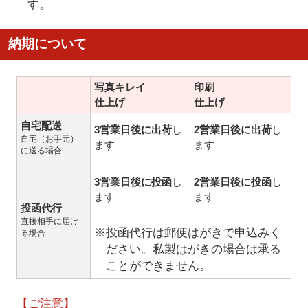
す。
納期について
写真キレイ
印刷
仕上げ
仕上げ
自宅配送
3営業日後に出荷
し
2営業日後に出荷
し
自宅（お手元）
ます
ます
に送る場合
3営業日後に投函
し
2営業日後に投函
し
ます
ます
投函代行
直接相手に届け
※投函代行は郵便はがきで申込みく
る場合
ださい。私製はがきの場合は承る
ことができません。
【ご注意】