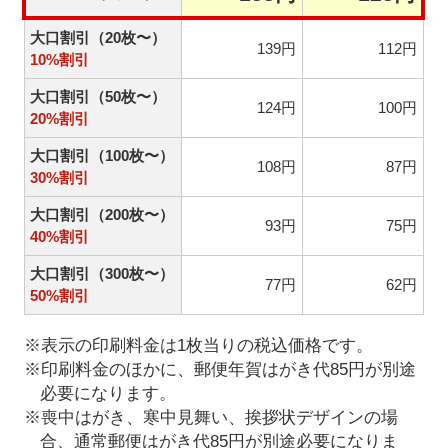
大口割引（20枚〜）
139円
112円
10%割引
大口割引（50枚〜）
124円
100円
20%割引
大口割引（100枚〜）
108円
87円
30%割引
大口割引（200枚〜）
93円
75円
40%割引
大口割引（300枚〜）
77円
62円
50%割引
※表示の印刷料金は1枚当りの税込価格です。
※印刷料金のほかに、郵便年賀はがき代85円が別途
必要になります。
※喪中はがき、寒中見舞い、挨拶状デザインの場
合、通常郵便はがき代85円が別途必要になりま