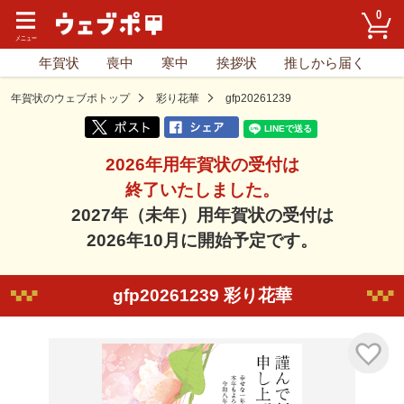
0
年賀状
喪中
寒中
挨拶状
推しから届く
年賀状のウェブポトップ
彩り花華
gfp20261239
2026年用年賀状の受付は
終了いたしました。
2027年（未年）用年賀状の受付は
2026年10月に開始予定です。
gfp20261239 彩り花華
気に入り