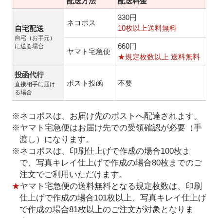
配送方法
配送料金
330円
ネコポス
10枚以上送料無料
自宅配送
自宅（お手元）
660円
に送る場合
ヤマト宅急便
★規定枚数以上 送料無料
投函代行
ポスト投函
不要
直接相手に届け
る場合
※ネコポスは、お届け先のポストへ配達されます。
※ヤマト宅急便はお届け先での受領確認が必要（手
渡し）になります。
※ネコポスは、印刷仕上げで作成の場合100枚ま
で、写真キレイ仕上げで作成の場合80枚までのご
注文でご利用いただけます。
★
ヤマト宅急便の送料無料となる規定枚数は、印刷
仕上げで作成の場合101枚以上、写真キレイ仕上げ
で作成の場合81枚以上のご注文が対象となりま