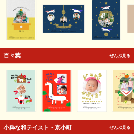
百々葉
ぜんぶ見る
小粋な和テイスト・京小町
ぜんぶ見る