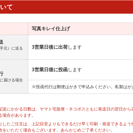
ついて
写真キレイ
仕上げ
送
3営業日後に出荷
します
手元）に送る
3営業日後に投函
します
行
に届ける場合
※投函代行は郵便はがきで申込みください。私製はが
】
配送にかかる日数は、ヤマト宅急便・ネコポスともに発送日の翌日から
る場合があります。
りしたご注文は、上記目安よりもできるだけ早く印刷・発送できるよう
数をいただく場合もございます。あらかじめご了承ください。