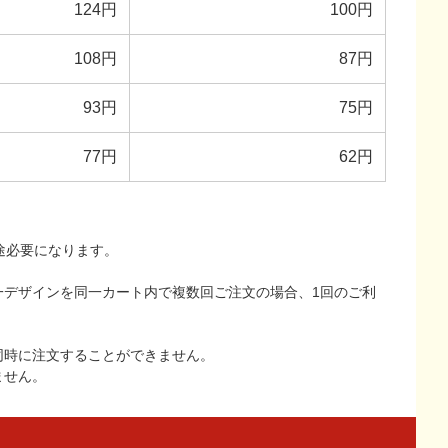
124円
100円
108円
87円
93円
75円
77円
62円
途必要になります。
一デザインを同一カート内で複数回ご注文の場合、1回のご利
同時に注文することができません。
ません。