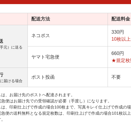
配送方法
配送料金
330円
ネコポス
10枚以
送
手元）に送る
660円
ヤマト宅急便
★規定枚
行
ポスト投函
不要
に届ける場合
スは、お届け先のポストへ配達されます。
宅急便はお届け先での受領確認が必要（手渡し）になります。
スは、印刷仕上げで作成の場合100枚まで、写真キレイ仕上げで作成の場
宅急便の送料無料となる規定枚数は、印刷仕上げで作成の場合101枚以
す。