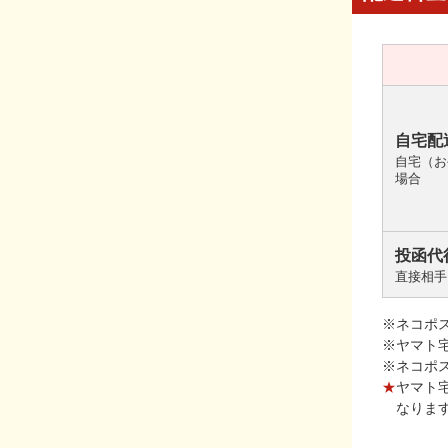
自宅配
自宅（お
場合
投函代
直接相手
※ネコポ
※ヤマト
※ネコポ
★
ヤマト
なりま