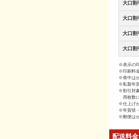
大口割
大口割
大口割
大口割
※表示の
※印刷料
※喪中は
※私製年
※割引対
用枚数
※仕上げ
※年賀状
※郵便は
配送料金