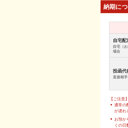
納期に
自宅配
自宅（お
場合
投函代
直接相手
【ご注意
通常の
が遅れ
お預か
くの日