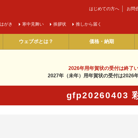
はじめての方へ
お問
はがき
寒中
見舞い
挨拶状
推しから届く
ウェブポとは？
価格・納期
2026年用年賀状の受付は
終了
2027年（未年）用年賀状の受付は
202
gfp20260403
に入り