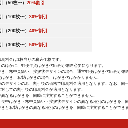
引（50枚〜）
20%割引
引（100枚〜）
30%割引
引（200枚〜）
40%割引
引（300枚〜）
50%割引
印刷料金は1枚当りの税込価格です。
金のほかに、郵便年賀はがき代85円が別途必要になります。
がき、寒中見舞い、挨拶状デザインの場合、通常郵便はがき代85円が別
賀はがき、私製はがきの場合、はがき代はかかりません。
象のデザインのみ、割引後の価格で印刷料金適用となります。なお、同
に対しての割引後の印刷料金が適用となります。
が異なるはがきを、同時に注文することができません。
・喪中はがき・寒中見舞い・挨拶状デザインの異なる種別のはがきを、
がきと私製はがきの異なる種別のはがきを、同時に注文することができ