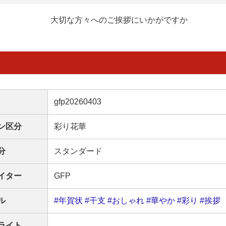
大切な方々へのご挨拶にいかがですか
gfp20260403
ン区分
彩り花華
分
スタンダード
イター
GFP
ル
#年賀状
#干支
#おしゃれ
#華やか
#彩り
#挨拶
ライト