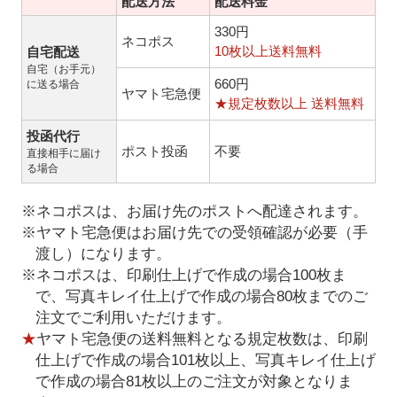
配送方法
配送料金
330円
ネコポス
10枚以上送料無料
自宅配送
自宅（お手元）
660円
に送る場合
ヤマト宅急便
★規定枚数以上 送料無料
投函代行
ポスト投函
不要
直接相手に届け
る場合
※ネコポスは、お届け先のポストへ配達されます。
※ヤマト宅急便はお届け先での受領確認が必要（手
渡し）になります。
※ネコポスは、印刷仕上げで作成の場合100枚ま
で、写真キレイ仕上げで作成の場合80枚までのご
注文でご利用いただけます。
★
ヤマト宅急便の送料無料となる規定枚数は、印刷
仕上げで作成の場合101枚以上、写真キレイ仕上げ
で作成の場合81枚以上のご注文が対象となりま