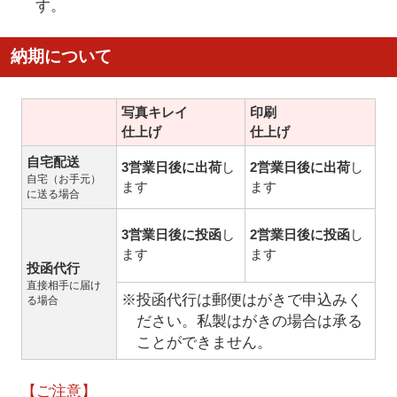
す。
納期について
写真キレイ
印刷
仕上げ
仕上げ
自宅配送
3営業日後に出荷
し
2営業日後に出荷
し
自宅（お手元）
ます
ます
に送る場合
3営業日後に投函
し
2営業日後に投函
し
ます
ます
投函代行
直接相手に届け
※投函代行は郵便はがきで申込みく
る場合
ださい。私製はがきの場合は承る
ことができません。
【ご注意】