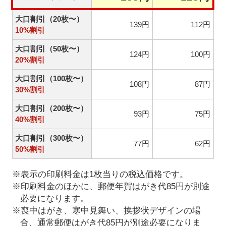
大口割引（20枚〜）
139円
112円
10%割引
大口割引（50枚〜）
124円
100円
20%割引
大口割引（100枚〜）
108円
87円
30%割引
大口割引（200枚〜）
93円
75円
40%割引
大口割引（300枚〜）
77円
62円
50%割引
※表示の印刷料金は1枚当りの税込価格です。
※印刷料金のほかに、郵便年賀はがき代85円が別途
必要になります。
※喪中はがき、寒中見舞い、挨拶状デザインの場
合、通常郵便はがき代85円が別途必要になりま