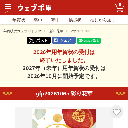
0
年賀状
喪中
寒中
挨拶状
推しから届く
年賀状のウェブポトップ
彩り花華
gfp20261065
2026年用年賀状の受付は
終了いたしました。
2027年（未年）用年賀状の受付は
2026年10月に開始予定です。
gfp20261065 彩り花華
気に入り