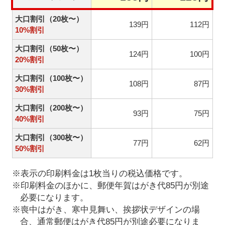
大口割引（20枚〜）
139円
112円
10%割引
大口割引（50枚〜）
124円
100円
20%割引
大口割引（100枚〜）
108円
87円
30%割引
大口割引（200枚〜）
93円
75円
40%割引
大口割引（300枚〜）
77円
62円
50%割引
※表示の印刷料金は1枚当りの税込価格です。
※印刷料金のほかに、郵便年賀はがき代85円が別途
必要になります。
※喪中はがき、寒中見舞い、挨拶状デザインの場
合、通常郵便はがき代85円が別途必要になりま