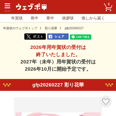
0
年賀状
喪中
寒中
挨拶状
推しから届く
年賀状のウェブポトップ
彩り花華
gfp20260227
2026年用年賀状の受付は
終了いたしました。
2027年（未年）用年賀状の受付は
2026年10月に開始予定です。
gfp20260227 彩り花華
気に入り