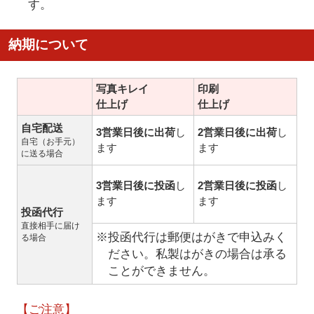
す。
納期について
写真キレイ
印刷
仕上げ
仕上げ
自宅配送
3営業日後に出荷
し
2営業日後に出荷
し
自宅（お手元）
ます
ます
に送る場合
3営業日後に投函
し
2営業日後に投函
し
ます
ます
投函代行
直接相手に届け
※投函代行は郵便はがきで申込みく
る場合
ださい。私製はがきの場合は承る
ことができません。
【ご注意】