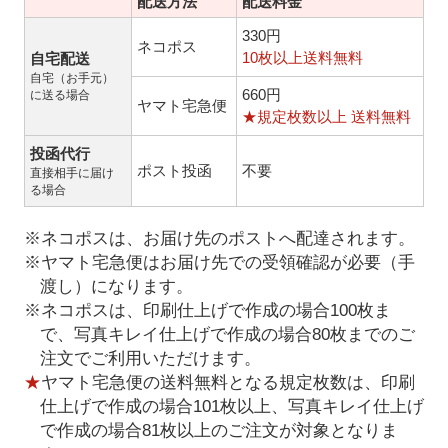
配送方法
配送料金
330円
ネコポス
10枚以上送料無料
自宅配送
自宅（お手元）
660円
に送る場合
ヤマト宅急便
★規定枚数以上 送料無料
投函代行
ポスト投函
不要
直接相手に届け
る場合
※ネコポスは、お届け先のポストへ配達されます。
※ヤマト宅急便はお届け先での受領確認が必要（手
渡し）になります。
※ネコポスは、印刷仕上げで作成の場合100枚ま
で、写真キレイ仕上げで作成の場合80枚までのご
注文でご利用いただけます。
★
ヤマト宅急便の送料無料となる規定枚数は、印刷
仕上げで作成の場合101枚以上、写真キレイ仕上げ
で作成の場合81枚以上のご注文が対象となりま