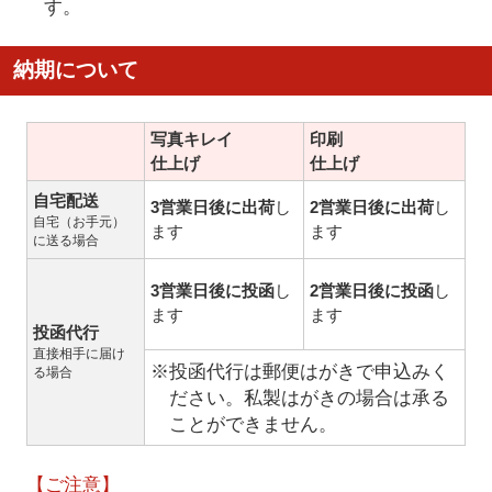
す。
納期について
写真キレイ
印刷
仕上げ
仕上げ
自宅配送
3営業日後に出荷
し
2営業日後に出荷
し
自宅（お手元）
ます
ます
に送る場合
3営業日後に投函
し
2営業日後に投函
し
ます
ます
投函代行
直接相手に届け
※投函代行は郵便はがきで申込みく
る場合
ださい。私製はがきの場合は承る
ことができません。
【ご注意】