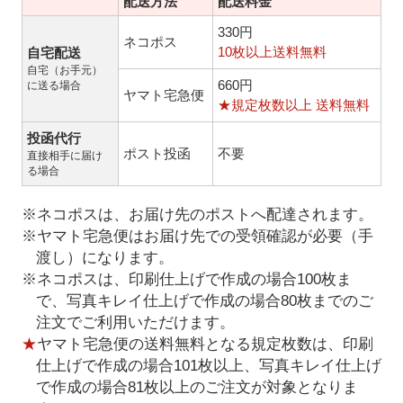
配送方法
配送料金
330円
ネコポス
10枚以上送料無料
自宅配送
自宅（お手元）
660円
に送る場合
ヤマト宅急便
★規定枚数以上 送料無料
投函代行
ポスト投函
不要
直接相手に届け
る場合
※ネコポスは、お届け先のポストへ配達されます。
※ヤマト宅急便はお届け先での受領確認が必要（手
渡し）になります。
※ネコポスは、印刷仕上げで作成の場合100枚ま
で、写真キレイ仕上げで作成の場合80枚までのご
注文でご利用いただけます。
★
ヤマト宅急便の送料無料となる規定枚数は、印刷
仕上げで作成の場合101枚以上、写真キレイ仕上げ
で作成の場合81枚以上のご注文が対象となりま