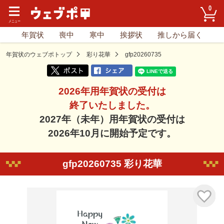
0
年賀状
喪中
寒中
挨拶状
推しから届く
年賀状のウェブポトップ
彩り花華
gfp20260735
2026年用年賀状の受付は
終了いたしました。
2027年（未年）用年賀状の受付は
2026年10月に開始予定です。
gfp20260735 彩り花華
気に入り