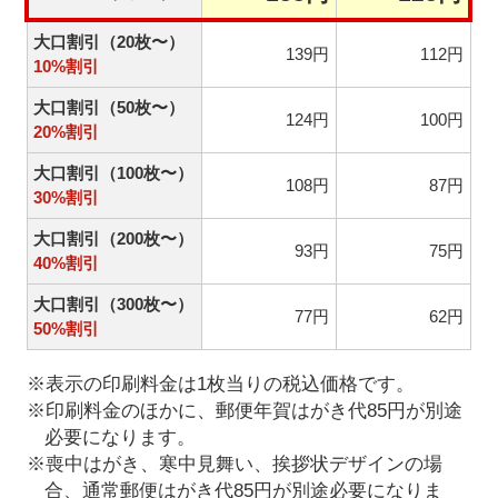
大口割引（20枚〜）
139円
112円
10%割引
大口割引（50枚〜）
124円
100円
20%割引
大口割引（100枚〜）
108円
87円
30%割引
大口割引（200枚〜）
93円
75円
40%割引
大口割引（300枚〜）
77円
62円
50%割引
※表示の印刷料金は1枚当りの税込価格です。
※印刷料金のほかに、郵便年賀はがき代85円が別途
必要になります。
※喪中はがき、寒中見舞い、挨拶状デザインの場
合、通常郵便はがき代85円が別途必要になりま