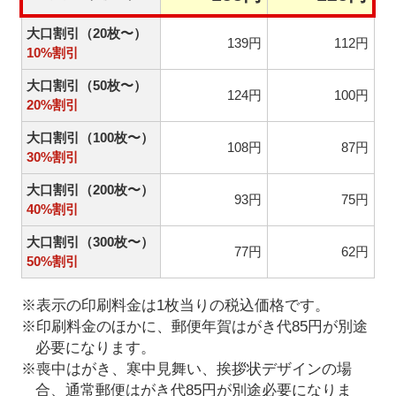
大口割引（20枚〜）
139円
112円
10%割引
大口割引（50枚〜）
124円
100円
20%割引
大口割引（100枚〜）
108円
87円
30%割引
大口割引（200枚〜）
93円
75円
40%割引
大口割引（300枚〜）
77円
62円
50%割引
※表示の印刷料金は1枚当りの税込価格です。
※印刷料金のほかに、郵便年賀はがき代85円が別途
必要になります。
※喪中はがき、寒中見舞い、挨拶状デザインの場
合、通常郵便はがき代85円が別途必要になりま