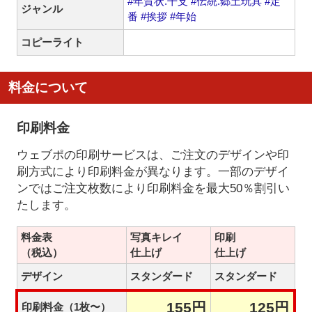
#年賀状.干支
#伝統.郷土玩具
#定
ジャンル
番
#挨拶
#年始
コピーライト
料金について
印刷料金
ウェブポの印刷サービスは、ご注文のデザインや印
刷方式により印刷料金が異なります。一部のデザイ
ンではご注文枚数により印刷料金を最大50％割引い
たします。
料金表
写真キレイ
印刷
（税込）
仕上げ
仕上げ
デザイン
スタンダード
スタンダード
155円
125円
印刷料金（1枚〜）