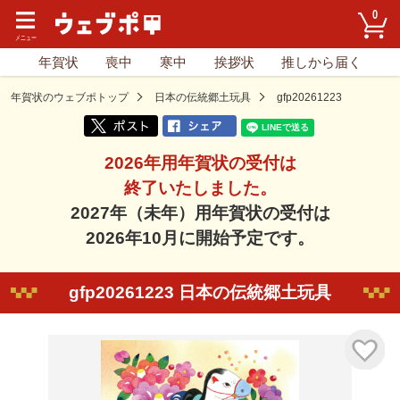
0
年賀状
喪中
寒中
挨拶状
推しから届く
年賀状のウェブポトップ
日本の伝統郷土玩具
gfp20261223
2026年用年賀状の受付は
終了いたしました。
2027年（未年）用年賀状の受付は
2026年10月に開始予定です。
gfp20261223 日本の伝統郷土玩具
気に入り