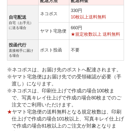
配送方法
配送料金
330円
ネコポス
10枚以上送料無料
自宅配送
自宅（お手元）
660円
に送る場合
ヤマト宅急便
★規定枚数以上 送料無料
投函代行
ポスト投函
不要
直接相手に届け
る場合
※ネコポスは、お届け先のポストへ配達されます。
※ヤマト宅急便はお届け先での受領確認が必要（手
渡し）になります。
※ネコポスは、印刷仕上げで作成の場合100枚ま
で、写真キレイ仕上げで作成の場合80枚までのご
注文でご利用いただけます。
★
ヤマト宅急便の送料無料となる規定枚数は、印刷
仕上げで作成の場合101枚以上、写真キレイ仕上げ
で作成の場合81枚以上のご注文が対象となりま