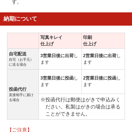
す。
納期について
写真キレイ
印刷
仕上げ
仕上げ
自宅配送
3営業日後に出荷
し
2営業日後に出荷
し
自宅（お手元）
ます
ます
に送る場合
3営業日後に投函
し
2営業日後に投函
し
ます
ます
投函代行
直接相手に届け
※投函代行は郵便はがきで申込みく
る場合
ださい。私製はがきの場合は承る
ことができません。
【ご注意】