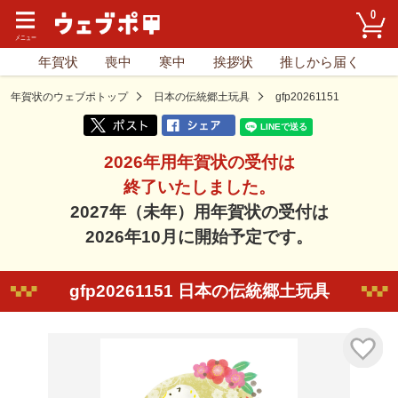
0
年賀状
喪中
寒中
挨拶状
推しから届く
年賀状のウェブポトップ
日本の伝統郷土玩具
gfp20261151
2026年用年賀状の受付は
終了いたしました。
2027年（未年）用年賀状の受付は
2026年10月に開始予定です。
gfp20261151 日本の伝統郷土玩具
気に入り