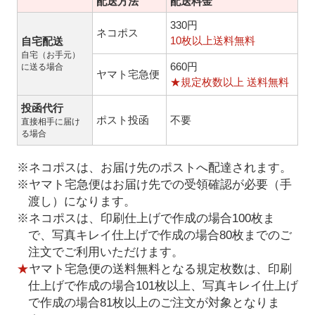
配送方法
配送料金
330円
ネコポス
10枚以上送料無料
自宅配送
自宅（お手元）
660円
に送る場合
ヤマト宅急便
★規定枚数以上 送料無料
投函代行
ポスト投函
不要
直接相手に届け
る場合
※ネコポスは、お届け先のポストへ配達されます。
※ヤマト宅急便はお届け先での受領確認が必要（手
渡し）になります。
※ネコポスは、印刷仕上げで作成の場合100枚ま
で、写真キレイ仕上げで作成の場合80枚までのご
注文でご利用いただけます。
★
ヤマト宅急便の送料無料となる規定枚数は、印刷
仕上げで作成の場合101枚以上、写真キレイ仕上げ
で作成の場合81枚以上のご注文が対象となりま