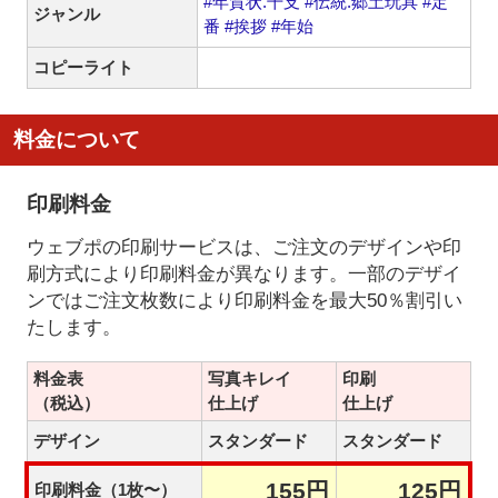
#年賀状.干支
#伝統.郷土玩具
#定
ジャンル
番
#挨拶
#年始
コピーライト
料金について
印刷料金
ウェブポの印刷サービスは、ご注文のデザインや印
刷方式により印刷料金が異なります。一部のデザイ
ンではご注文枚数により印刷料金を最大50％割引い
たします。
料金表
写真キレイ
印刷
（税込）
仕上げ
仕上げ
デザイン
スタンダード
スタンダード
155円
125円
印刷料金（1枚〜）