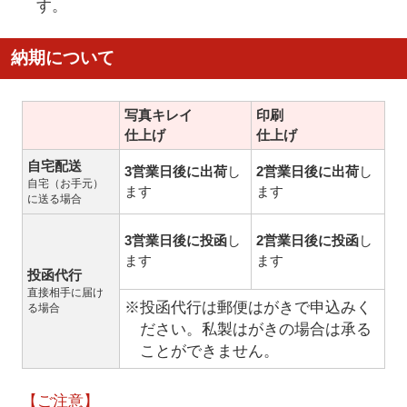
す。
納期について
写真キレイ
印刷
仕上げ
仕上げ
自宅配送
3営業日後に出荷
し
2営業日後に出荷
し
自宅（お手元）
ます
ます
に送る場合
3営業日後に投函
し
2営業日後に投函
し
ます
ます
投函代行
直接相手に届け
※投函代行は郵便はがきで申込みく
る場合
ださい。私製はがきの場合は承る
ことができません。
【ご注意】