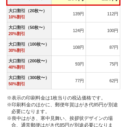
大口割引（20枚〜）
139円
112円
10%割引
大口割引（50枚〜）
124円
100円
20%割引
大口割引（100枚〜）
108円
87円
30%割引
大口割引（200枚〜）
93円
75円
40%割引
大口割引（300枚〜）
77円
62円
50%割引
※表示の印刷料金は1枚当りの税込価格です。
※印刷料金のほかに、郵便年賀はがき代85円が別途
必要になります。
※喪中はがき、寒中見舞い、挨拶状デザインの場
合、通常郵便はがき代85円が別途必要になりま