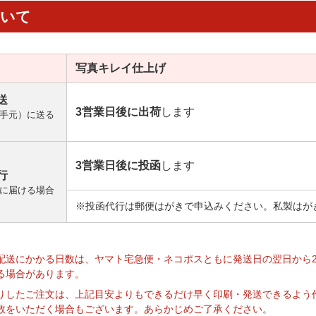
ついて
写真キレイ
仕上げ
送
3営業日後に出荷
します
手元）に送る
3営業日後に投函
します
行
に届ける場合
※投函代行は郵便はがきで申込みください。私製はが
】
配送にかかる日数は、ヤマト宅急便・ネコポスともに発送日の翌日から
る場合があります。
りしたご注文は、上記目安よりもできるだけ早く印刷・発送できるよう
数をいただく場合もございます。あらかじめご了承ください。