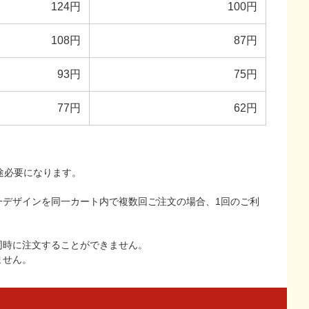
124円
100円
108円
87円
93円
75円
77円
62円
途必要になります。
一デザインを同一カート内で複数回ご注文の場合、1回のご利
同時に注文することができません。
ません。