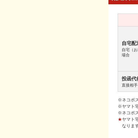
自宅配
自宅（お
場合
投函代
直接相手
※ネコポ
※ヤマト
※ネコポ
★
ヤマト
なりま