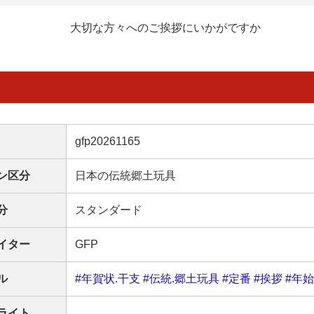
大切な方々へのご挨拶にいかがですか
gfp20261165
ン区分
日本の伝統郷土玩具
分
スタンダード
イター
GFP
ル
#年賀状.干支
#伝統.郷土玩具
#定番
#挨拶
#年始
ライト