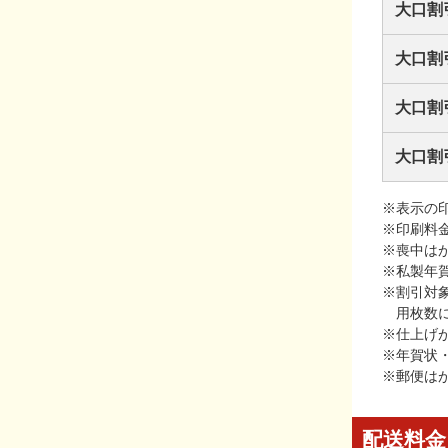
大口割
大口割
大口割
大口割
※表示の
※印刷料
※喪中は
※私製年
※割引対
用枚数
※仕上げ
※年賀状
※郵便は
配送料金