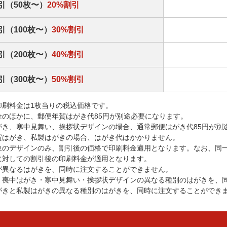
引（50枚〜）
20%割引
引（100枚〜）
30%割引
引（200枚〜）
40%割引
引（300枚〜）
50%割引
印刷料金は1枚当りの税込価格です。
金のほかに、郵便年賀はがき代85円が別途必要になります。
がき、寒中見舞い、挨拶状デザインの場合、通常郵便はがき代85円が別
賀はがき、私製はがきの場合、はがき代はかかりません。
象のデザインのみ、割引後の価格で印刷料金適用となります。なお、同
に対しての割引後の印刷料金が適用となります。
が異なるはがきを、同時に注文することができません。
・喪中はがき・寒中見舞い・挨拶状デザインの異なる種別のはがきを、
がきと私製はがきの異なる種別のはがきを、同時に注文することができ