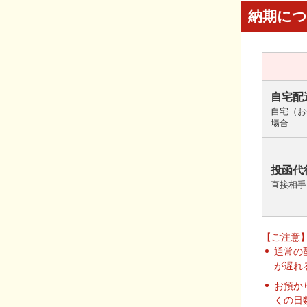
納期に
自宅配
自宅（お
場合
投函代
直接相手
【ご注意
通常の
が遅れ
お預か
くの日