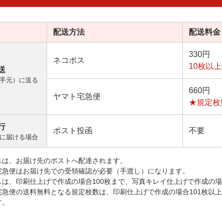
配送方法
配送料金
330円
ネコポス
10枚以
送
手元）に送る
660円
ヤマト宅急便
★規定枚
行
ポスト投函
不要
に届ける場合
スは、お届け先のポストへ配達されます。
宅急便はお届け先での受領確認が必要（手渡し）になります。
スは、印刷仕上げで作成の場合100枚まで、写真キレイ仕上げで作成の場
宅急便の送料無料となる規定枚数は、印刷仕上げで作成の場合101枚以
す。