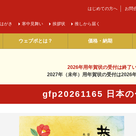
はじめての方へ
お問
はがき
寒中
見舞い
挨拶状
推しから届く
ウェブポとは？
価格・納期
2026年用年賀状の受付は
終了
2027年（未年）用年賀状の受付は
202
gfp20261165 日
に入り